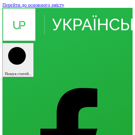
Перейти до основного змісту
Пошук статей...