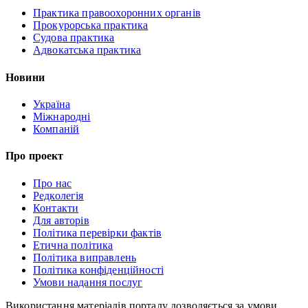
Практика правоохоронних органів
Прокурорська практика
Судова практика
Адвокатська практика
Новини
Україна
Міжнародні
Компаній
Про проект
Про нас
Редколегія
Контакти
Для авторів
Політика перевірки фактів
Етична політика
Політика виправлень
Політика конфіденційності
Умови надання послуг
Використання матеріалів порталу дозволяється за умови