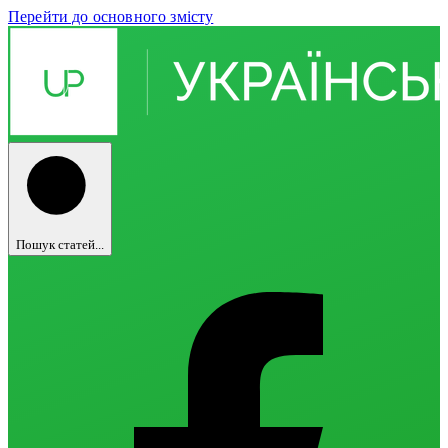
Перейти до основного змісту
Пошук статей...