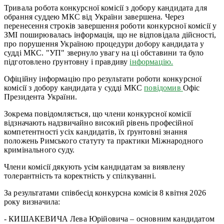
Тривала робота конкурсної комісії з добору кандидата для
обрання суддею МКС від України завершена. Через
перенесення строків завершення роботи конкурсної комісії у
ЗМІ поширювалась інформація, що не відповідала дійсності,
про порушення Україною процедури добору кандидата у
судді МКС. "УП" звернуло увагу на ці обставини та було
підготовлено ґрунтовну і правдиву
інформацію.
Офіційну інформацію про результати роботи конкурсної
комісії з добору кандидата у судді МКС
повідомив
Офіс
Президента України.
Зокрема повідомляється, що члени конкурсної комісії
відзначають надзвичайно високий рівень професійної
компетентності усіх кандидатів, їх ґрунтовні знання
положень Римського статуту та практики Міжнародного
кримінального суду.
Члени комісії дякують усім кандидатам за виявлену
толерантність та коректність у спілкуванні.
За результатами співбесід конкурсна комісія 8 квітня 2026
року визначила:
- КИШАКЕВИЧА Лева Юрійовича – основним кандидатом