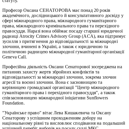
статуту.
Професор Оксана СЕНАТОРОВА має понад 20 років
академічного, дослідницького й консультативного досвіду у
сфері міжнародного права, міжнародного гуманітарного
права, міжнародного кримінального права та перехідного
правосуддя. Наразі вона обіймає посаду старшої юридичної
радниці Atrocity Crimes Advisory Group (ACA), яка підтримує
зусилля з притягнення до відповідальності за міжнародні
злочини, вчинені в Україні, а також є юридичною та
політичною радницею міжнародної гуманітарної організації
Geneva Call.
Професійна діяльність Оксани Сенаторової зосереджена на
питаннях захисту жертв збройних конфліктів та
відповідальності за міжнародні злочини, зокрема злочин
агресії та воєнні злочини. Вона є засновницею та
керівницею громадської організації "Центр міжнародного
гуманітарного права і перехідного правосуддя", а також
співзасновницею міжнародної ініціативи Sunflowers
Foundation.
"Українське право" вітає Лева Кишакевича та Оксану
Сенаторову з успішним проходженням добору на
національному рівні та висловлює сподівання на подальший
успішний перебіг виборів на посаду судді МКС.