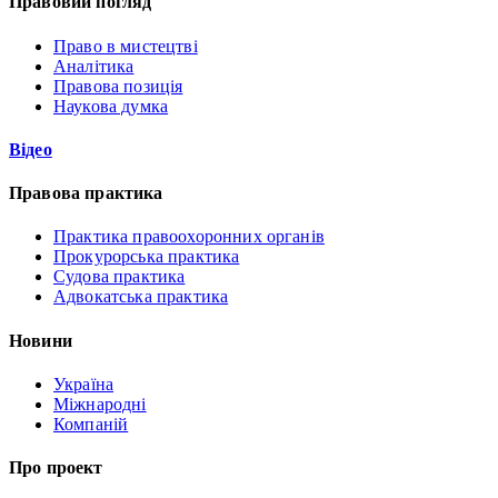
Правовий погляд
Право в мистецтві
Аналітика
Правова позиція
Наукова думка
Відео
Правова практика
Практика правоохоронних органів
Прокурорська практика
Судова практика
Адвокатська практика
Новини
Україна
Міжнародні
Компаній
Про проект