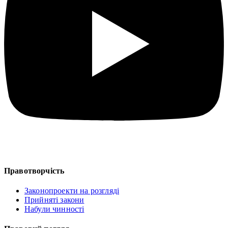
Правотворчість
Законопроекти на розгляді
Прийняті закони
Набули чинності