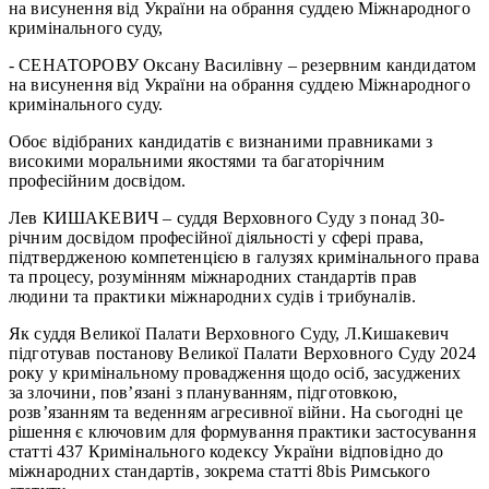
на висунення від України на обрання суддею Міжнародного
кримінального суду,
- СЕНАТОРОВУ Оксану Василівну – резервним кандидатом
на висунення від України на обрання суддею Міжнародного
кримінального суду.
Обоє відібраних кандидатів є визнаними правниками з
високими моральними якостями та багаторічним
професійним досвідом.
Лев КИШАКЕВИЧ – суддя Верховного Суду з понад 30-
річним досвідом професійної діяльності у сфері права,
підтвердженою компетенцією в галузях кримінального права
та процесу, розумінням міжнародних стандартів прав
людини та практики міжнародних судів і трибуналів.
Як суддя Великої Палати Верховного Суду, Л.Кишакевич
підготував постанову Великої Палати Верховного Суду 2024
року у кримінальному провадження щодо осіб, засуджених
за злочини, пов’язані з плануванням, підготовкою,
розв’язанням та веденням агресивної війни. На сьогодні це
рішення є ключовим для формування практики застосування
статті 437 Кримінального кодексу України відповідно до
міжнародних стандартів, зокрема статті 8bis Римського