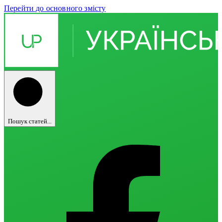
Перейти до основного змісту
Пошук статей...