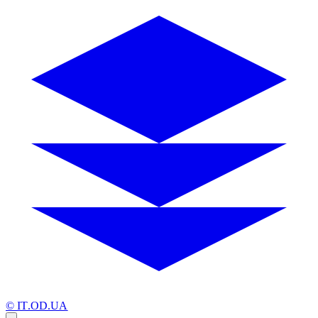
© IT.OD.UA