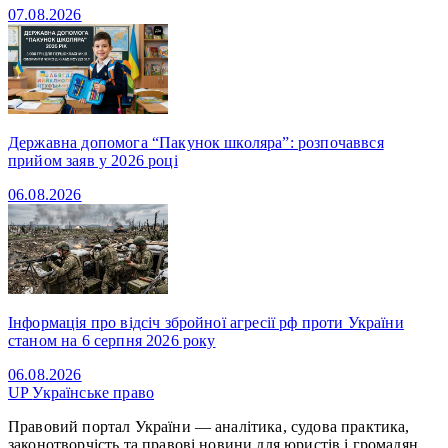
07.08.2026
Державна допомога “Пакунок школяра”: розпочаввся
прийом заяв у 2026 році
06.08.2026
Інформація про відсіч збройної агресії рф проти України
станом на 6 серпня 2026 року
06.08.2026
UP
Українське право
Правовий портал України — аналітика, судова практика,
законотворчість та правові новини для юристів і громадян.