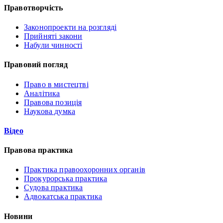
Правотворчість
Законопроекти на розгляді
Прийняті закони
Набули чинності
Правовий погляд
Право в мистецтві
Аналітика
Правова позиція
Наукова думка
Відео
Правова практика
Практика правоохоронних органів
Прокурорська практика
Судова практика
Адвокатська практика
Новини