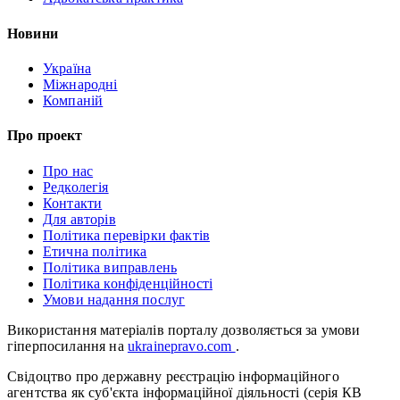
Новини
Україна
Міжнародні
Компаній
Про проект
Про нас
Редколегія
Контакти
Для авторів
Політика перевірки фактів
Етична політика
Політика виправлень
Політика конфіденційності
Умови надання послуг
Використання матеріалів порталу дозволяється за умови
гіперпосилання на
ukrainepravo.com
.
Свідоцтво про державну реєстрацію інформаційного
агентства як суб'єкта інформаційної діяльності (серія КВ