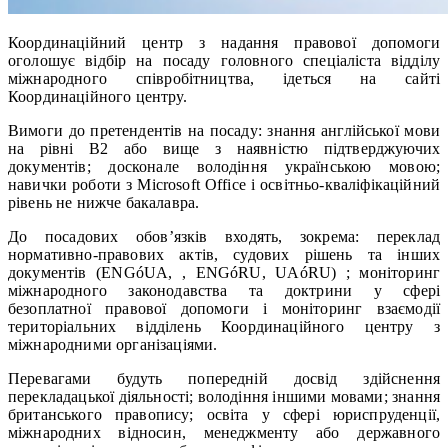
Координаційний центр з надання правової допомоги
оголошує відбір на посаду головного спеціаліста відділу
міжнародного співробітництва, ідеться на сайті
Координаційного центру.
Вимоги до претендентів на посаду: знання англійської мови
на рівні B2 або вище з наявністю підтверджуючих
документів; досконале володіння українською мовою;
навички роботи з Microsoft Office і освітньо-кваліфікаційний
рівень не нижче бакалавра.
До посадових обов’язків входять, зокрема: переклад
нормативно-правових актів, судових рішень та інших
документів (ENGóUA, , ENGóRU, UAóRU) ; моніторинг
міжнародного законодавства та доктрини у сфері
безоплатної правової допомоги і моніторинг взаємодії
територіальних відділень Координаційного центру з
міжнародними організаціями.
Перевагами будуть попередній досвід здійснення
перекладацької діяльності; володіння іншими мовами; знання
британського правопису; освіта у сфері юриспруденції,
міжнародних відносин, менеджменту або державного