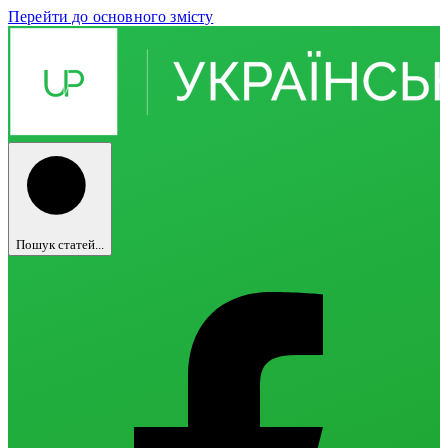
Перейти до основного змісту
Пошук статей...