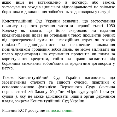
якщо інше не встановлено в договорі або законі,
застосування заходів цивільної відповідальності не звільняє
боржника від виконання зобов'язань за договором у натурі
Конституційний Суд України зазначив, що застосування
припису першого речення частини першої статті 1050
Кодексу як такого, що його скеровано на надання
кредитодавцеві права на отримання трьох процентів річних
від простроченої суми та інфляційних втрат як заходів
цивільної відповідальності за неналежне виконання
позичальником грошових зобов'язань, не може впливати на
право кредитодавця на отримання процентів як плати за
користування кредитом, тобто на право вимагати від
боржника виконання зобов'язань за кредитним договором у
натурі.
Також Конституційний Суд України наголосив, що
забезпечення сталості та єдності судової практики є
основоположною функцією Верховного Суду (частина
перша статті 36 Закону України «Про судоустрій і статус
суддів»), яку не може здійснювати інший орган державної
влади, зокрема Конституційний Суд України.
Рішення КСУ доступне
за посиланням.