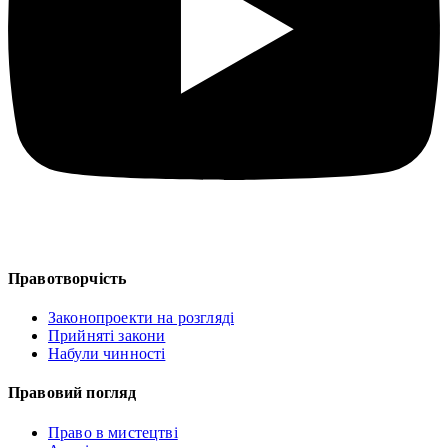
Правотворчість
Законопроекти на розгляді
Прийняті закони
Набули чинності
Правовий погляд
Право в мистецтві