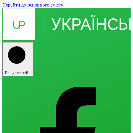
Перейти до основного змісту
Пошук статей...