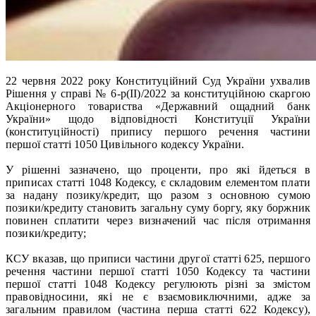
22 червня 2022 року Конституційний Суд України ухвалив
Рішення у справі № 6-р(ІІ)/2022 за конституційною скаргою
Акціонерного товариства «Державний ощадний банк
України» щодо відповідності Конституції України
(конституційності) припису першого речення частини
першої статті 1050 Цивільного кодексу України.
У рішенні зазначено, що проценти, про які йдеться в
приписах статті 1048 Кодексу, є складовим елементом плати
за надану позику/кредит, що разом з основною сумою
позики/кредиту становить загальну суму боргу, яку боржник
повинен сплатити через визначений час після отримання
позики/кредиту;
КСУ вказав, що приписи частини другої статті 625, першого
речення частини першої статті 1050 Кодексу та частини
першої статті 1048 Кодексу регулюють різні за змістом
правовідносини, які не є взаємовиключними, адже за
загальним правилом (частина перша статті 622 Кодексу),