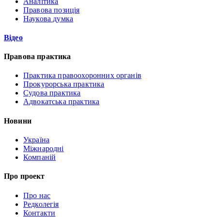
Аналітика
Правова позиція
Наукова думка
Відео
Правова практика
Практика правоохоронних органів
Прокурорська практика
Судова практика
Адвокатська практика
Новини
Україна
Міжнародні
Компаній
Про проект
Про нас
Редколегія
Контакти