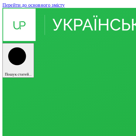
Перейти до основного змісту
Пошук статей...