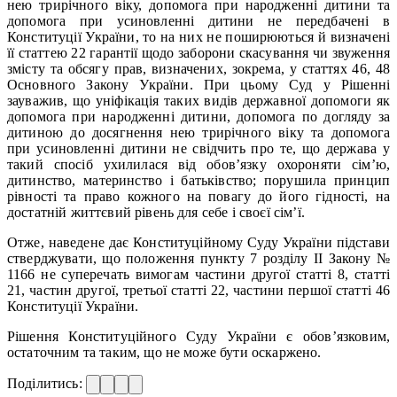
нею трирічного віку, допомога при народженні дитини та
допомога при усиновленні дитини не передбачені в
Конституції України, то на них не поширюються й визначені
її статтею 22 гарантії щодо заборони скасування чи звуження
змісту та обсягу прав, визначених, зокрема, у статтях 46, 48
Основного Закону України. При цьому Суд у Рішенні
зауважив, що уніфікація таких видів державної допомоги як
допомога при народженні дитини, допомога по догляду за
дитиною до досягнення нею трирічного віку та допомога
при усиновленні дитини не свідчить про те, що держава у
такий спосіб ухилилася від обов’язку охороняти сім’ю,
дитинство, материнство і батьківство; порушила принцип
рівності та право кожного на повагу до його гідності, на
достатній життєвий рівень для себе і своєї сім’ї.
Отже, наведене дає Конституційному Суду України підстави
стверджувати, що положення пункту 7 розділу ІІ Закону №
1166 не суперечать вимогам частини другої статті 8, статті
21, частин другої, третьої статті 22, частини першої статті 46
Конституції України.
Рішення Конституційного Суду України є обов’язковим,
остаточним та таким, що не може бути оскаржено.
Поділитись: