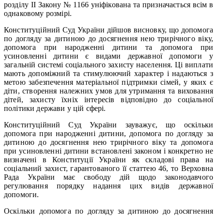
розділу ІІ Закону № 1166 уніфікована та призначається всім в
однаковому розмірі.
Конституційний Суд України дійшов висновку, що допомога
по догляду за дитиною до досягнення нею трирічного віку,
допомога при народженні дитини та допомога при
усиновленні дитини є видами державної допомоги у
загальній системі соціального захисту населення. Ці виплати
мають допоміжний та стимулюючий характер і надаються з
метою забезпечення матеріальної підтримки сімей, у яких є
діти, створення належних умов для утримання та виховання
дітей, захисту їхніх інтересів відповідно до соціальної
політики держави у цій сфері.
Конституційний Суд України зауважує, що оскільки
допомога при народженні дитини, допомога по догляду за
дитиною до досягнення нею трирічного віку та допомога
при усиновленні дитини встановлені законом і конкретно не
визначені в Конституції України як складові права на
соціальний захист, гарантованого її статтею 46, то Верховна
Рада України має свободу дій щодо законодавчого
регулювання порядку надання цих видів державної
допомоги.
Оскільки допомога по догляду за дитиною до досягнення