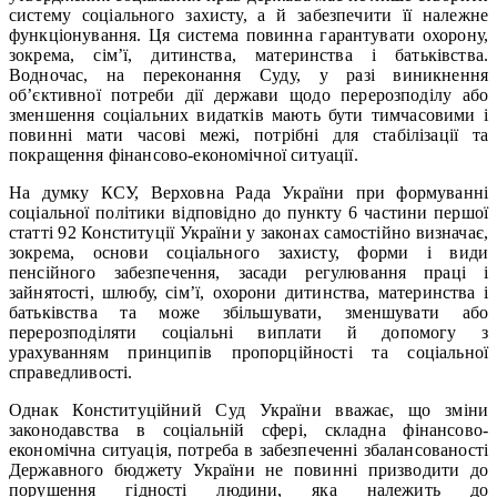
систему соціального захисту, а й забезпечити її належне
функціонування. Ця система повинна гарантувати охорону,
зокрема, сім’ї, дитинства, материнства і батьківства.
Водночас, на переконання Суду, у разі виникнення
об’єктивної потреби дії держави щодо перерозподілу або
зменшення соціальних видатків мають бути тимчасовими і
повинні мати часові межі, потрібні для стабілізації та
покращення фінансово-економічної ситуації.
На думку КСУ, Верховна Рада України при формуванні
соціальної політики відповідно до пункту 6 частини першої
статті 92 Конституції України у законах самостійно визначає,
зокрема, основи соціального захисту, форми і види
пенсійного забезпечення, засади регулювання праці і
зайнятості, шлюбу, сім’ї, охорони дитинства, материнства і
батьківства та може збільшувати, зменшувати або
перерозподіляти соціальні виплати й допомогу з
урахуванням принципів пропорційності та соціальної
справедливості.
Однак Конституційний Суд України вважає, що зміни
законодавства в соціальній сфері, складна фінансово-
економічна ситуація, потреба в забезпеченні збалансованості
Державного бюджету України не повинні призводити до
порушення гідності людини, яка належить до