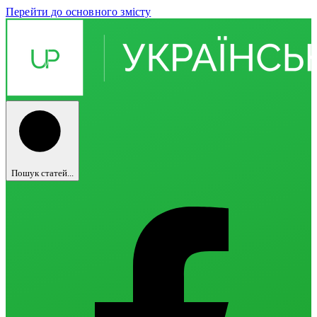
Перейти до основного змісту
Пошук статей...