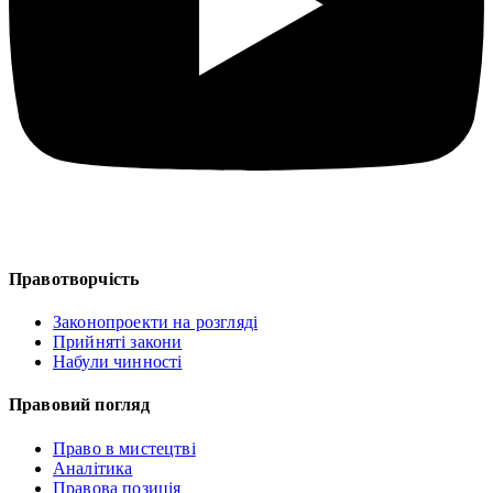
Правотворчість
Законопроекти на розгляді
Прийняті закони
Набули чинності
Правовий погляд
Право в мистецтві
Аналітика
Правова позиція