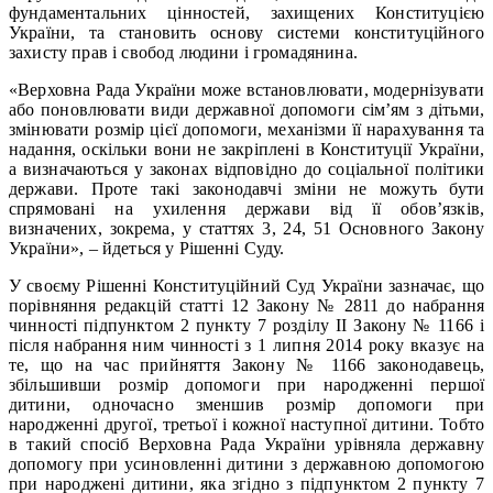
фундаментальних цінностей, захищених Конституцією
України, та становить основу системи конституційного
захисту прав і свобод людини і громадянина.
«Верховна Рада України може встановлювати, модернізувати
або поновлювати види державної допомоги сім’ям з дітьми,
змінювати розмір цієї допомоги, механізми її нарахування та
надання, оскільки вони не закріплені в Конституції України,
а визначаються у законах відповідно до соціальної політики
держави. Проте такі законодавчі зміни не можуть бути
спрямовані на ухилення держави від її обов’язків,
визначених, зокрема, у статтях 3, 24, 51 Основного Закону
України», – йдеться у Рішенні Суду.
У своєму Рішенні Конституційний Суд України зазначає, що
порівняння редакцій статті 12 Закону № 2811 до набрання
чинності підпунктом 2 пункту 7 розділу ІІ Закону № 1166 і
після набрання ним чинності з 1 липня 2014 року вказує на
те, що на час прийняття Закону № 1166 законодавець,
збільшивши розмір допомоги при народженні першої
дитини, одночасно зменшив розмір допомоги при
народженні другої, третьої і кожної наступної дитини. Тобто
в такий спосіб Верховна Рада України урівняла державну
допомогу при усиновленні дитини з державною допомогою
при народжені дитини, яка згідно з підпунктом 2 пункту 7