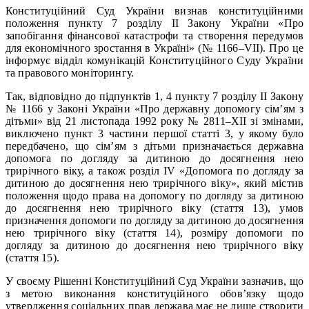
Конституційний Суд України визнав конституційними
положення пункту 7 розділу ІІ Закону України «Про
запобігання фінансової катастрофи та створення передумов
для економічного зростання в Україні» (№ 1166–VII). Про це
інформує відділ комунікацій Конституційного Суду України
та правового моніторингу.
Так, відповідно до підпунктів 1, 4 пункту 7 розділу ІІ Закону
№ 1166 у Законі України «Про державну допомогу сім’ям з
дітьми» від 21 листопада 1992 року № 2811–XII зі змінами,
виключено пункт 3 частини першої статті 3, у якому було
передбачено, що сім’ям з дітьми призначається державна
допомога по догляду за дитиною до досягнення нею
трирічного віку, а також розділ IV «Допомога по догляду за
дитиною до досягнення нею трирічного віку», який містив
положення щодо права на допомогу по догляду за дитиною
до досягнення нею трирічного віку (стаття 13), умов
призначення допомоги по догляду за дитиною до досягнення
нею трирічного віку (стаття 14), розміру допомоги по
догляду за дитиною до досягнення нею трирічного віку
(стаття 15).
У своєму Рішенні Конституційний Суд України зазначив, що
з метою виконання конституційного обов’язку щодо
утвердження соціальних прав держава має не лише створити