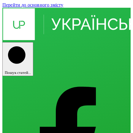
Перейти до основного змісту
Пошук статей...