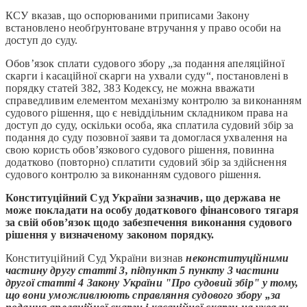
КСУ вказав, що оспорюваними приписами Закону
встановлено необґрунтоване втручання у право особи на
доступ до суду.
Обов’язок сплати судового збору „за подання апеляційної
скарги і касаційної скарги на ухвали суду“, постановлені в
порядку статей 382, 383 Кодексу, не можна вважати
справедливим елементом механізму контролю за виконанням
судового рішення, що є невіддільним складником права на
доступ до суду, оскільки особа, яка сплатила судовий збір за
подання до суду позовної заяви та домоглася ухвалення на
свою користь обов’язкового судового рішення, повинна
додатково (повторно) сплатити судовий збір за здійснення
судового контролю за виконанням судового рішення.
Конституційний Суд України зазначив, що держава не
може покладати на особу додаткового фінансового тягаря
за свій обов’язок щодо забезпечення виконання судового
рішення у визначеному законом порядку.
Конституційний Суд України визнав
неконституційними
частину другу статті 3, підпункт 5 пункту 3 частини
другої статті 4 Закону України "Про судовий збір" у тому,
що вони уможливлюють справляння судового збору „за