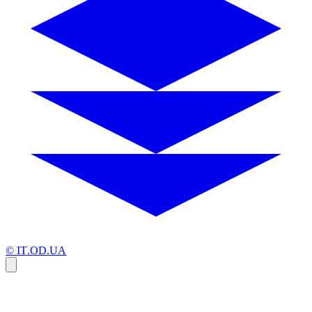
© IT.OD.UA