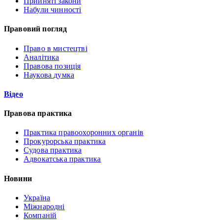
Прийняті закони
Набули чинності
Правовий погляд
Право в мистецтві
Аналітика
Правова позиція
Наукова думка
Відео
Правова практика
Практика правоохоронних органів
Прокурорська практика
Судова практика
Адвокатська практика
Новини
Україна
Міжнародні
Компаній