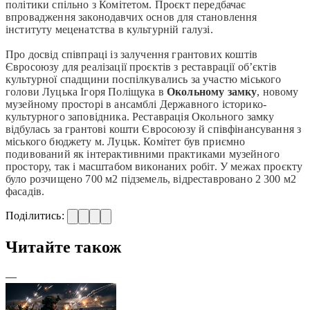
політики спільно з Комітетом. Проєкт передбачає
впровадження законодавчих основ для становлення
інституту меценатства в культурній галузі.
Про досвід співпраці із залучення грантових коштів
Євросоюзу для реалізації проєктів з реставрації об’єктів
культурної спадщини поспілкувались за участю міського
голови Луцька Ігоря Поліщука в
Окольному замку
, новому
музейному просторі в ансамблі Державного історико-
культурного заповідника. Реставрація Окольного замку
відбулась за грантові кошти Євросоюзу й співфінансування з
міського бюджету м. Луцьк. Комітет був приємно
подивований як інтерактивними практиками музейного
простору, так і масштабом виконаних робіт. У межах проєкту
було розчищено 700 м2 підземель, відреставровано 2 300 м2
фасадів.
Поділитись:
Читайте також
—