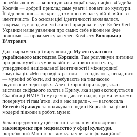
перебільшення — конструювали українську націю. «Садиба
Косачів — добрий приклад саме уваги і поваги до культури.
Її відновлення — це крок до зміцнення нас у війні, війні за
ідентичність. Бо основи цієї ідентичності закладалися,
зокрема, тут, людьми, які жили і працювали тут. Бо без Лесі
Українки наше уявлення про самих себе ніколи не буде
повним», — прокоментував член Комітету
Володимир
В’ятрович
.
Далі парламентарії вирушили до
Музею сучасного
українського мистецтва Корсаків.
Там розглянули питання
про роль музеїв в умовах війни та повоєнного часу,
утвердженні національної ідентичності і міжнародної
комунікації. «Ми справді втратили — сподіваюсь, ненадовго
— музейні об’єкти, які перебувають на тимчасово
окупованих територіях. Але є і хороші приклади, як-от
виставка скіфського золота з Криму, яка зараз експонується в
Скарбниці НМІУ. Тому це має давати надію, що ми зможемо
повернути ті пам’ятки, які в нас вкрали», — наголосила
Євгенія Кравчук
та подякувала родині Корсаків за цікаві
модерні підходи в роботі музею.
Більш предметно у цій частині засідання обговорили
законопроєкт про меценатство у сфері культури
,
розроблений Міністерством культури та інформаційної