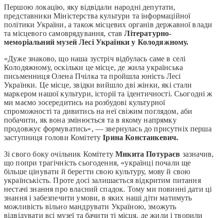
Першою локацію, яку відвідали народні депутати,
представники Міністерства культури та інформаційної
політики України, а також місцевих органів державної влади
та місцевого самоврядування, став
Літературно-
меморіальний музей Лесі Українки у Колодяжному.
«Дуже знаково, що наша зустріч відбулась саме в селі
Колодяжному, оскільки це місце, де жила українська
письменниця Олена Пчілка та пройшла юність Лесі
Українки. Це місце, звідки вийшло дві жінки, які стали
маркером нашої культури, історії та ідентичності. Сьогодні ж
ми маємо зосередитись на розбудові культурної
спроможності та дивитись на неї свіжим поглядом, аби
побачити, як вона змінюється та в якому напрямку
продовжує формуватись», — звернулась до присутніх перша
заступниця голови Комітету
Ірина Констанкевич.
Зі свого боку очільник Комітету
Микита Потураєв
зазначив,
що попри трагічність сьогодення, «українці почали ще
більше цінувати й берегти свою культуру, мову й свою
українськість. Проте досі залишається відкритим питання
нестачі знання про власний спадок. Тому ми повинні дати ці
знання і забезпечити умови, в яких наші діти матимуть
можливість вільно мандрувати Україною, зможуть
відвідувати всі музеї та бачити ті місця, де жили і творили