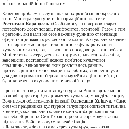
знакові в нашій історії постаті».
Ключові проблеми галузі і шляхи їх розв’язання окреслив
т.в.о. Міністра культури та інформаційної політики
Ростислав Карандєєв.
«Особливої уваги держави зараз
потребують деокуповані, прифронтові території. Разом з тим
є регіони, які взяли на себе важливу функцію стабілізації
сфери та приймають релоковані заклади. Актуальне завдання
— створити умови для повноцінного функціонування
культурних закладів», — зазначив посадовець. Нині робота
Міністерства зосереджена на підтримці мистецької освіти,
завершенні реставрації деяких пам'яток культурної
спадщини, відновлення яких розпочалось раніше,
протиаварійних і консерваційних роботах, створенні умов
для довготривалого збереження музейних цінностей, що
були вивезені з окупованих територій тощо.
Про стан справ у питаннях культури на Волині детальніше
розповів директор Департаменту культури, молоді та спорту
Волинської облдержадміністрації
Олександр Хвіщук.
«Саме
силами працівників культурної галузі проводиться титанічна
волонтерська діяльність, здійснюються збори коштів на
потреби Збройних Сил України; робота спрямовується на
піднесення бойового духу та реабілітацію
військовослужбовців саме через культуру», — сказав