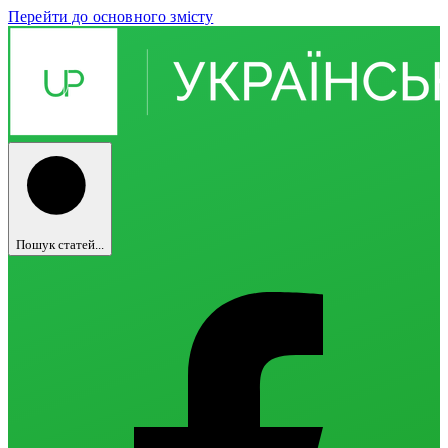
Перейти до основного змісту
Пошук статей...