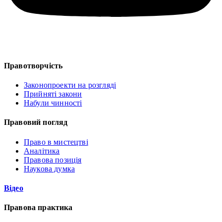
Правотворчість
Законопроекти на розгляді
Прийняті закони
Набули чинності
Правовий погляд
Право в мистецтві
Аналітика
Правова позиція
Наукова думка
Відео
Правова практика