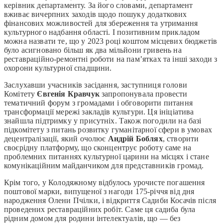
керівник департаменту. За його словами, департамент
вживає вичерпних заходів щодо пошуку додаткових
фінансових можливостей для збереження та утримання
культурного надбання області. І позитивним прикладом
можна назвати те, що у 2023 році коштом місцевих бюджетів
було асигновано більш як два мільйони гривень на
реставраційно-ремонтні роботи на пам’ятках та інші заходи з
охорони культурної спадщини.
Заслухавши учасників засідання, заступниця голови
Комітету
Євгенія Кравчук
запропонувала провести
тематичний форум з громадами і обговорити питання
трансформації мережі закладів культури. Ця ініціатива
знайшла підтримку у присутніх. Також погодили на базі
підкомітету з питань розвитку гуманітарної сфери в умовах
децентралізації, який очолює
Андрій Боблях
, створити
своєрідну платформу, що сконцентрує роботу саме на
проблемних питаннях культурної царини на місцях і стане
комунікаційним майданчиком для представників громад.
Крім того, у Колодяжному відбулось урочисте погашення
поштової марки, випущеної з нагоди 175-річчя від дня
народження Олени Пчілки, і відкриття Садиби Косачів після
проведених реставраційних робіт. Саме ця садиба була
рідним домом для родини інтелектуалів, що — без