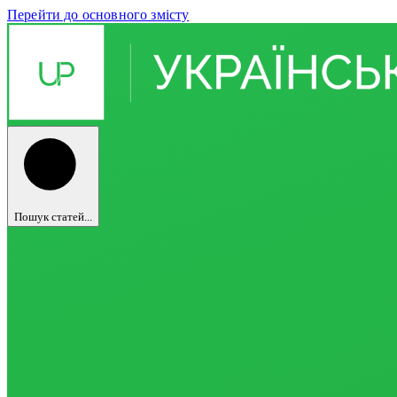
Перейти до основного змісту
Пошук статей...