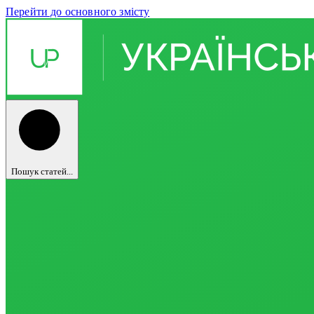
Перейти до основного змісту
Пошук статей...