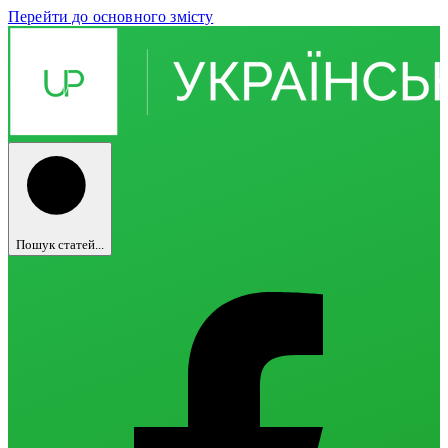
Перейти до основного змісту
Пошук статей...