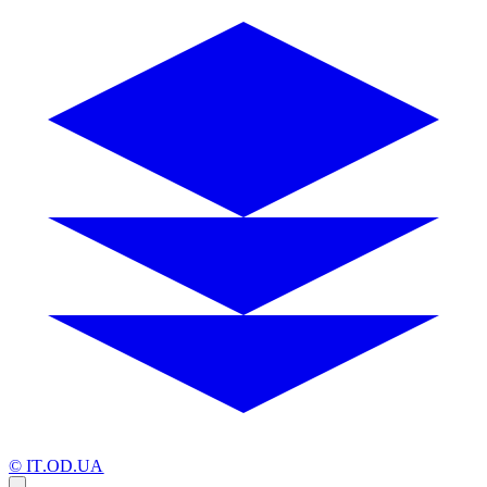
© IT.OD.UA