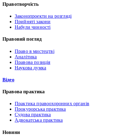
Правотворчість
Законопроекти на розгляді
Прийняті закони
Набули чинності
Правовий погляд
Право в мистецтві
Аналітика
Правова позиція
Наукова думка
Відео
Правова практика
Практика правоохоронних органів
Прокурорська практика
Судова практика
Адвокатська практика
Новини