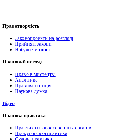
Правотворчість
Законопроекти на розгляді
Прийняті закони
Набули чинності
Правовий погляд
Право в мистецтві
Аналітика
Правова позиція
Наукова думка
Відео
Правова практика
Практика правоохоронних органів
Прокурорська практика
Судова практика