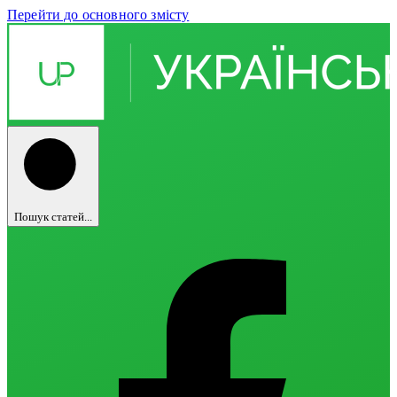
Перейти до основного змісту
Пошук статей...