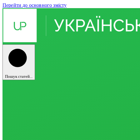
Перейти до основного змісту
Пошук статей...