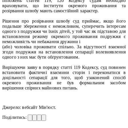
положень статей 119, 120 Кодексу судам необхідно
враховувати, що інститути окремого проживання та
розірвання шлюбу мають самостійний характер.
Рішення про розірвання шлюбу суд приймає, якщо його
подальше збереження є неможливим, суперечить інтересам
одного з подружжя чи їхніх дітей, у той час як підставою для
встановлення режиму окремого проживання подружжя є
неможливість чи небажання дружини і
(або) чоловіка проживати спільно. За відсутності взаємної
згоди подружжя на встановлення сепарації волевиявлення
одного з них має бути обґрунтованим.
Вирішуючи заяву в порядку статті 119 Кодексу, суд повинен
встановити фактичні взаємини сторін і переконатися в
доцільності сепарації для того, щоб узаконений спосіб
окремого проживання не був формальним засобом
вирішення спірних майнових питань.
Джерело: вебсайт Мін'юст.
Поділитись: