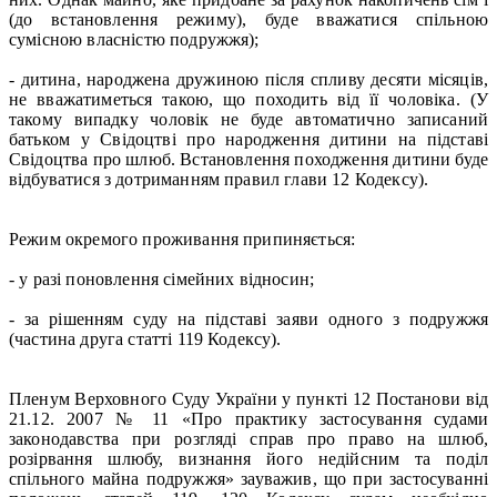
(до встановлення режиму), буде вважатися спільною
сумісною власністю подружжя);
- дитина, народжена дружиною після спливу десяти місяців,
не вважатиметься такою, що походить від її чоловіка. (У
такому випадку чоловік не буде автоматично записаний
батьком у Свідоцтві про народження дитини на підставі
Свідоцтва про шлюб. Встановлення походження дитини буде
відбуватися з дотриманням правил глави 12 Кодексу).
Режим окремого проживання припиняється:
- у разі поновлення сімейних відносин;
- за рішенням суду на підставі заяви одного з подружжя
(частина друга статті 119 Кодексу).
Пленум Верховного Суду України у пункті 12 Постанови від
21.12. 2007 № 11 «Про практику застосування судами
законодавства при розгляді справ про право на шлюб,
розірвання шлюбу, визнання його недійсним та поділ
спільного майна подружжя» зауважив, що при застосуванні