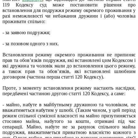
119 Кодексу суд може постановити рішення про
встановлення для подружжя режиму окремого проживання у
разі неможливості чи небажання дружини і (або) чоловіка
проживати спільно:
- за заявою подружжя;
- за позовом одного з них.
Встановлення режиму окремого проживання не припиняє
прав та обов’язків подружжя, які встановлені цим Кодексом і
які дружина та чоловік мали до встановлення цього режиму,
а також прав та обов’язків, які встановлені шлюбним
договором (частина перша статті 120 Кодексу).
Проте, з моменту встановлення режиму настають наслідки,
передбачені частиною другою статті 120 Кодексу, а саме:
- майно, набуте в майбутньому дружиною та чоловіком, не
вважатиметься набутим у шлюбі. (Таким чином, у цей період
режим спільної сумісної власності на майно призупиняється
стосовно майна, набутого за кошти, отримані під час
сепарації. Майно, набуте не за рахунок спільного майна
подружжя, вважатиметься приватною власністю кожного з
них. Однак майно, яке придбане за рахунок накопичень сім’ї