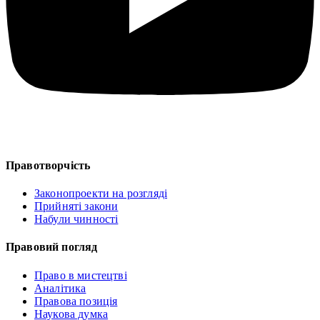
Правотворчість
Законопроекти на розгляді
Прийняті закони
Набули чинності
Правовий погляд
Право в мистецтві
Аналітика
Правова позиція
Наукова думка