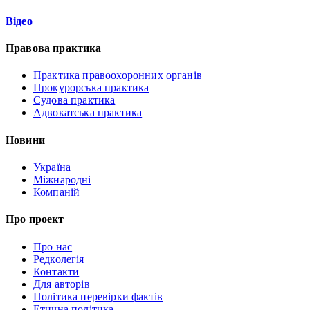
Відео
Правова практика
Практика правоохоронних органів
Прокурорська практика
Судова практика
Адвокатська практика
Новини
Україна
Міжнародні
Компаній
Про проект
Про нас
Редколегія
Контакти
Для авторів
Політика перевірки фактів
Етична політика