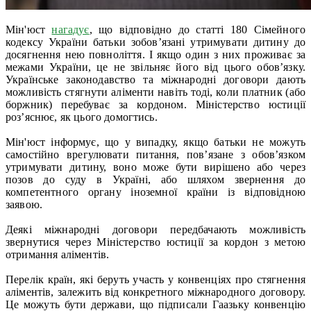
Мін'юст
нагадує
, що відповідно до статті 180 Сімейного
кодексу України батьки зобов’язані утримувати дитину до
досягнення нею повноліття. І якщо один з них проживає за
межами України, це не звільняє його від цього обов’язку.
Українське законодавство та міжнародні договори дають
можливість стягнути аліменти навіть тоді, коли платник (або
боржник) перебуває за кордоном. Міністерство юстиції
роз’яснює, як цього домогтись.
Мін'юст інформує, що у випадку, якщо батьки не можуть
самостійно врегулювати питання, пов’язане з обов’язком
утримувати дитину, воно може бути вирішено або через
позов до суду в Україні, або шляхом звернення до
компетентного органу іноземної країни із відповідною
заявою.
Деякі міжнародні договори передбачають можливість
звернутися через Міністерство юстиції за кордон з метою
отримання аліментів.
Перелік країн, які беруть участь у конвенціях про стягнення
аліментів, залежить від конкретного міжнародного договору.
Це можуть бути держави, що підписали Гаазьку конвенцію