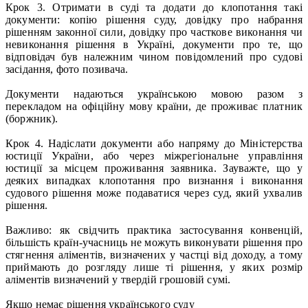
Крок 3. Отримати в суді та додати до клопотання такі
документи: копію рішення суду, довідку про набрання
рішенням законної сили, довідку про часткове виконання чи
невиконання рішення в Україні, документи про те, що
відповідач був належним чином повідомлений про судові
засідання, фото позивача.
Документи надаються українською мовою разом з
перекладом на офіційну мову країни, де проживає платник
(боржник).
Крок 4. Надіслати документи або напряму до Міністерства
юстиції України, або через міжрегіональне управління
юстиції за місцем проживання заявника. Зауважте, що у
деяких випадках клопотання про визнання і виконання
судового рішення може подаватися через суд, який ухвалив
рішення.
Важливо: як свідчить практика застосування конвенцій,
більшість країн-учасниць не можуть виконувати рішення про
стягнення аліментів, визначених у частці від доходу, а тому
приймають до розгляду лише ті рішення, у яких розмір
аліментів визначений у твердій грошовій сумі.
Якщо немає рішення українського суду