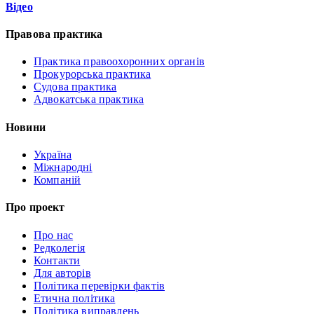
Відео
Правова практика
Практика правоохоронних органів
Прокурорська практика
Судова практика
Адвокатська практика
Новини
Україна
Міжнародні
Компаній
Про проект
Про нас
Редколегія
Контакти
Для авторів
Політика перевірки фактів
Етична політика
Політика виправлень