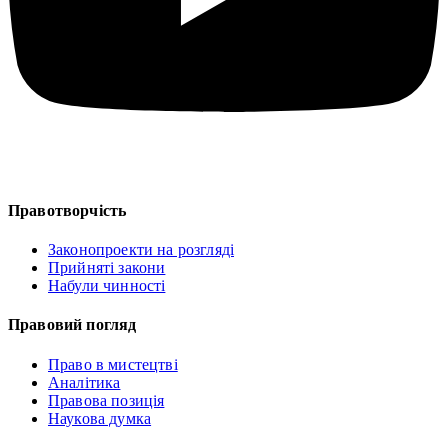
Правотворчість
Законопроекти на розгляді
Прийняті закони
Набули чинності
Правовий погляд
Право в мистецтві
Аналітика
Правова позиція
Наукова думка