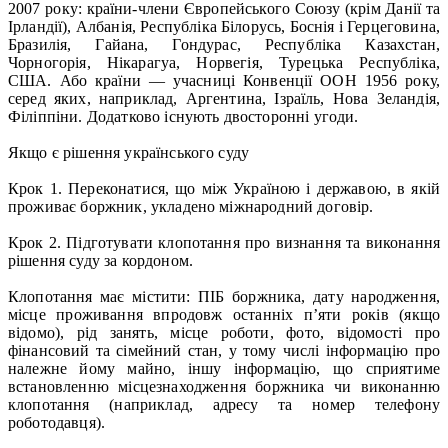
2007 року: країни-члени Європейського Союзу (крім Данії та
Ірландії), Албанія, Республіка Білорусь, Боснія і Герцеговина,
Бразилія, Гайана, Гондурас, Республіка Казахстан,
Чорногорія, Нікарагуа, Норвегія, Турецька Республіка,
США. Або країни — учасниці Конвенції ООН 1956 року,
серед яких, наприклад, Аргентина, Ізраїль, Нова Зеландія,
Філіппіни. Додатково існують двосторонні угоди.
Якщо є рішення українського суду
Крок 1. Переконатися, що між Україною і державою, в якій
проживає боржник, укладено міжнародний договір.
Крок 2. Підготувати клопотання про визнання та виконання
рішення суду за кордоном.
Клопотання має містити: ПІБ боржника, дату народження,
місце проживання впродовж останніх п’яти років (якщо
відомо), рід занять, місце роботи, фото, відомості про
фінансовий та сімейний стан, у тому числі інформацію про
належне йому майно, іншу інформацію, що сприятиме
встановленню місцезнаходження боржника чи виконанню
клопотання (наприклад, адресу та номер телефону
роботодавця).