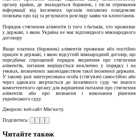
органу країни, де знаходиться боржник, і після отримання
інформації від іноземних органів письмово повідомляє
позивача про хід та результати розгляду заяви чи клопотання.
Порядок стягнення аліментів із того з батьків, хто проживає
у державі, з якою Україна не має відповідного міжнародного
договору
Якщо платник (боржник) аліментів проживає або постійно
працює в державі, з якою відсутній міжнародний договір, що
передбачає спрощений порядок звернення про стягнення
аліментів, питання вирішується виключно у порядку і на
умовах, визначених законодавством такої іноземної держави.
У такому разі заінтересована особа (стягувач) самостійно або
через адвоката звертається до іноземного суду чи іншого
компетентного органу для вирішення питання про стягнення
аліментів або про визнання і виконання рішення
українського суду.
Джерело: веб-сайт Мін'юсту.
Поділитись:
Читайте також