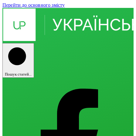
Перейти до основного змісту
Пошук статей...