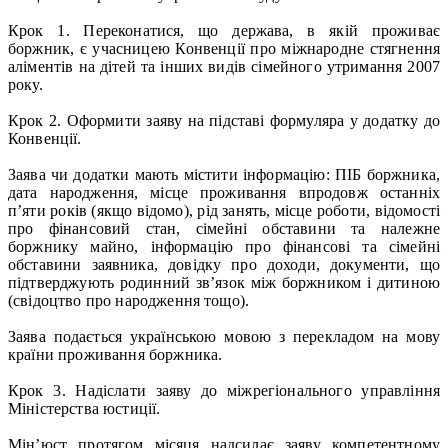
Крок 1. Переконатися, що держава, в якій проживає
боржник, є учасницею Конвенції про міжнародне стягнення
аліментів на дітей та інших видів сімейного утримання 2007
року.
Крок 2. Оформити заяву на підставі формуляра у додатку до
Конвенції.
Заява чи додатки мають містити інформацію: ПІБ боржника,
дата народження, місце проживання впродовж останніх
п’яти років (якщо відомо), рід занять, місце роботи, відомості
про фінансовий стан, сімейні обставини та належне
боржнику майно, інформацію про фінансові та сімейні
обставини заявника, довідку про доходи, документи, що
підтверджують родинний зв’язок між боржником і дитиною
(свідоцтво про народження тощо).
Заява подається українською мовою з перекладом на мову
країни проживання боржника.
Крок 3. Надіслати заяву до міжрегіонального управління
Міністерства юстиції.
Мін’юст протягом місяця надсилає заяву компетентному