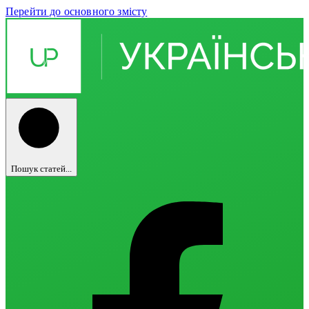
Перейти до основного змісту
Пошук статей...