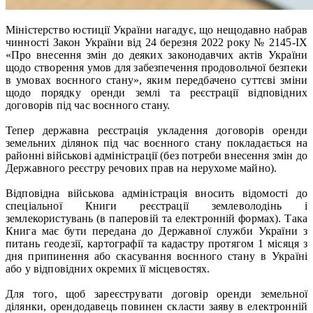
Міністерство юстиції України нагадує, що нещодавно набрав
чинності Закон України від 24 березня 2022 року № 2145-IX
«Про внесення змін до деяких законодавчих актів України
щодо створення умов для забезпечення продовольчої безпеки
в умовах воєнного стану», яким передбачено суттєві зміни
щодо порядку оренди землі та реєстрації відповідних
договорів під час воєнного стану.
Тепер державна реєстрація укладення договорів оренди
земельних ділянок під час воєнного стану покладається на
районні військові адміністрації (без потреби внесення змін до
Державного реєстру речових прав на нерухоме майно).
Відповідна військова адміністрація вносить відомості до
спеціальної Книги реєстрації землеволодінь і
землекористувань (в паперовій та електронній формах). Така
Книга має бути передана до Державної служби України з
питань геодезії, картографії та кадастру протягом 1 місяця з
дня припинення або скасування воєнного стану в Україні
або у відповідних окремих її місцевостях.
Для того, щоб зареєструвати договір оренди земельної
ділянки, орендодавець повинен скласти заяву в електронній