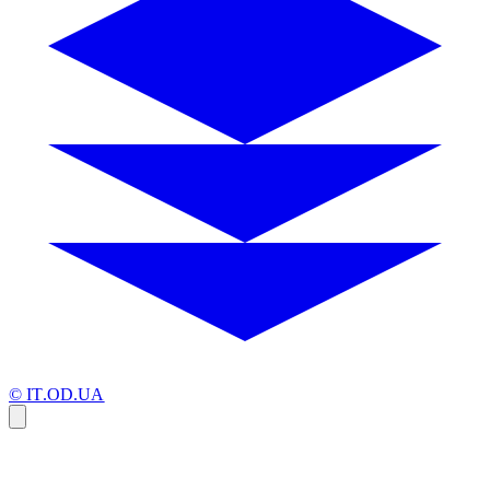
© IT.OD.UA