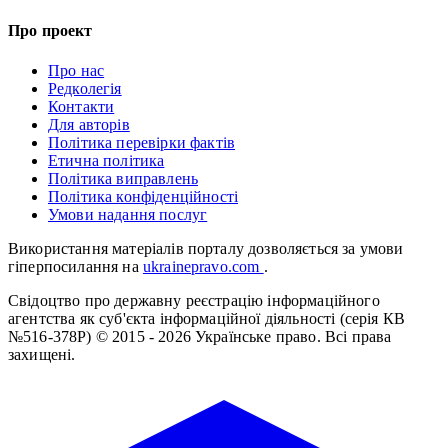
Про проект
Про нас
Редколегія
Контакти
Для авторів
Політика перевірки фактів
Етична політика
Політика виправлень
Політика конфіденційності
Умови надання послуг
Використання матеріалів порталу дозволяється за умови
гіперпосилання на
ukrainepravo.com
.
Свідоцтво про державну реєстрацію інформаційного
агентства як суб'єкта інформаційної діяльності (серія КВ
№516-378Р)
© 2015 - 2026 Українське право. Всі права
захищені.