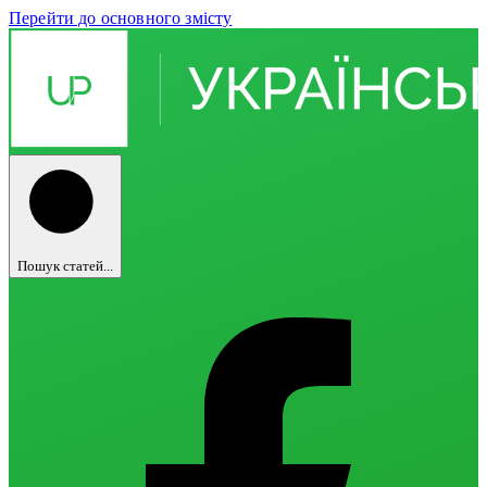
Перейти до основного змісту
Пошук статей...