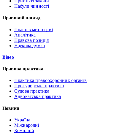
Прийняті закони
Набули чинності
Правовий погляд
Право в мистецтві
Аналітика
Правова позиція
Наукова думка
Відео
Правова практика
Практика правоохоронних органів
Прокурорська практика
Судова практика
Адвокатська практика
Новини
Україна
Міжнародні
Компаній