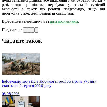
поділ земельної ділянки або виділення з неї окремої частки у
разі, якщо ця ділянка перебуває у спільній сумісній
власності, а також що робити спадкоємцю, якщо він
пропустив строк для прийняття спадщини.
Відео можна переглянути за
цим посиланням
.
Поділитись:
Читайте також
—
Інформація про відсіч збройної агресії рф проти України
станом на 8 серпня 2026 року
08.08.2026