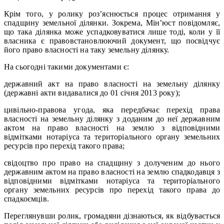
Крім того, у ролику роз’яснюється процес отримання у
спадщину земельної ділянки. Зокрема, Мін’юст повідомляє,
що така ділянка може успадковуватися лише тоді, коли у її
власника є правовстановлюючий документ, що посвідчує
його право власності на таку земельну ділянку.
На сьогодні такими документами є:
державний акт на право власності на земельну ділянку
(державні акти видавалися до 01 січня 2013 року);
цивільно-правова угода, яка передбачає перехід права
власності на земельну ділянку з доданим до неї державним
актом на право власності на землю з відповідними
відмітками нотаріуса та територіального органу земельних
ресурсів про перехід такого права;
свідоцтво про право на спадщину з долученим до нього
державним актом на право власності на землю спадкодавця з
відповідними відмітками нотаріуса та територіального
органу земельних ресурсів про перехід такого права до
спадкоємців.
Переглянувши ролик, громадяни дізнаються, як відбувається