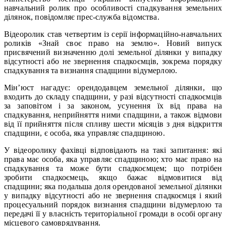
навчальний ролик про особливості спадкування земельних
ділянок, повідомляє прес-служба відомства.
Відеоролик став четвертим із серії інформаційно-навчальних
роликів «Знай своє право на землю». Новий випуск
присвячений визначенню долі земельної ділянки у випадку
відсутності або не звернення спадкоємців, зокрема порядку
спадкування та визнання спадщини відумерлою.
Мін’юст нагадує: орендодавцем земельної ділянки, що
входить до складу спадщини, у разі відсутності спадкоємців
за заповітом і за законом, усунення їх від права на
спадкування, неприйняття ними спадщини, а також відмови
від її прийняття після спливу шести місяців з дня відкриття
спадщини, є особа, яка управляє спадщиною.
У відеоролику фахівці відповідають на такі запитання: які
права має особа, яка управляє спадщиною; хто має право на
спадкування та може бути спадкоємцем; що потрібен
зробити спадкоємець, якщо бажає відмовитися від
спадщини; яка подальша доля орендованої земельної ділянки
у випадку відсутності або не звернення спадкоємця і який
процесуальний порядок визнання спадщини відумерлою та
передачі її у власність територіальної громади в особі органу
місцевого самоврядування.