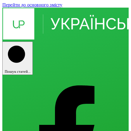
Перейти до основного змісту
Пошук статей...