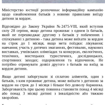
Міністерство юстиції розпочинає інформаційну кампанію
щодо ознайомлення батьків з новими правилами виїзду
дитини за кордон.
Відповідно до Закону України №2475-VІІІ, який вступив
силу 28 серпня, якщо дитина проживає з одним із батьків,
який не перешкоджає другому з батьків у побаченнях і
спілкуванні з дитиною - така дитина може виїхати за кордон
на строк до 1 місяця, якщо мета поїздки: лікування;
навчання; участь у дитячих змаганнях, фестивалях, наукових
виставках, учнівських олімпіадах та конкурсах, екологічних,
технічних, мистецьких туристичних, дослідницьких,
спортивних заходах; оздоровлення та відпочинок. Не
потрібно отримувати дозвіл другого з батьків на виїзд за
кордон дитини.
Якщо дитині заборгували зі сплатою аліментів, один з
батьків, з ким проживає дитина, може виїхати з дитиною за
кордон на строк до 1 місяця і більше без дозволу боржника.
Заборгованість при цьому повинна становити понад 4 місяці
або понад 3 місяці дитині з інвалідністю або тяжкою
хворобою.