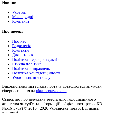
Новини
Україна
Міжнародні
Компаній
Про проект
Про нас
Редколегія
Контакти
Для авторів
Політика перевірки фактів
Етична політика
Політика виправлень
Політика конфіденційності
Умови надання послуг
Використання матеріалів порталу дозволяється за умови
гіперпосилання на
ukrainepravo.com
.
Свідоцтво про державну реєстрацію інформаційного
агентства як суб'єкта інформаційної діяльності (серія КВ
№516-378Р)
© 2015 - 2026 Українське право. Всі права
захищені.