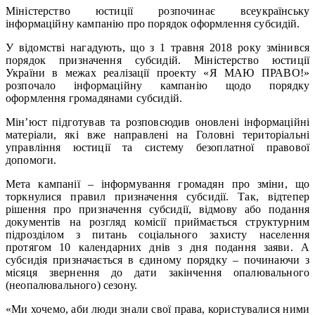
Міністерство юстиції розпочинає всеукраїнську
інформаційну кампанію про порядок оформлення субсидій.
У відомстві нагадують, що з 1 травня 2018 року змінився
порядок призначення субсидій. Міністерство юстиції
України в межах реалізації проекту «Я МАЮ ПРАВО!»
розпочало інформаційну кампанію щодо порядку
оформлення громадянами субсидій.
Мін’юст підготував та розповсюдив оновлені інформаційні
матеріали, які вже направлені на Головні територіальні
управління юстиції та систему безоплатної правової
допомоги.
Мета кампанії – інформування громадян про зміни, що
торкнулися правил призначення субсидії. Так, відтепер
рішення про призначення субсидії, відмову або подання
документів на розгляд комісії приймається структурним
підрозділом з питань соціального захисту населення
протягом 10 календарних днів з дня подання заяви. А
субсидія призначається в єдиному порядку – починаючи з
місяця звернення до дати закінчення опалювального
(неопалювального) сезону.
«Ми хочемо, аби люди знали свої права, користувалися ними