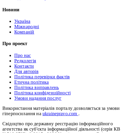
Новини
Україна
Міжнародні
Компаній
Про проект
Про нас
Редколегія
Контакти
Для авторів
Політика перевірки фактів
Етична політика
Політика виправлень
Політика конфіденційності
Умови надання послуг
Використання матеріалів порталу дозволяється за умови
гіперпосилання на
ukrainepravo.com
.
Свідоцтво про державну реєстрацію інформаційного
агентства як суб'єкта інформаційної діяльності (серія КВ