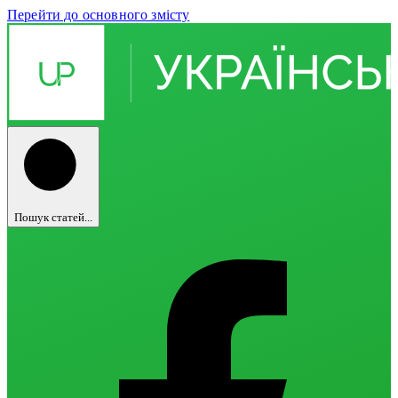
Перейти до основного змісту
Пошук статей...