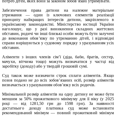
потреб дітей, яких вони за законом зобов’язані утримувати.
Забезпечення права дитини на належне матеріальне
утримання — один із ключових елементів реалізації
принципу найкращих інтересів дитини, закріпленого в
українському законодавстві. Міністерство юстиції України
наголошує, що у разі виникнення складних життєвих
обставин, родичі чи інші близькі особи можуть бути залучені
до виконання обов’язку по утриманню дітей, і відповідні
справи вирішуються у судовому порядку з урахуванням усіх
обставин.
Аліменти з інших членів сім’ї (діда, баби, братів, сестер,
мачухи, вітчима тощо) можуть визначатися у частці від
заробітку (доходу) або у твердій грошовій сумі.
Суд також може визначити строк сплати аліментів. Якщо
позов подано не до всіх зобов’язаних осіб, розмір аліментів
визначається з урахуванням обов’язку всіх родичів.
Мінімальний розмір аліментів на одну дитину не може бути
меншим за 50% прожиткового мінімуму для її віку (у 2025
році — від 1281,50 грн до 1598 грн). За наявності
достатнього доходу платника суд може встановити
рекомендований мінімум — повний прожитковий мінімум