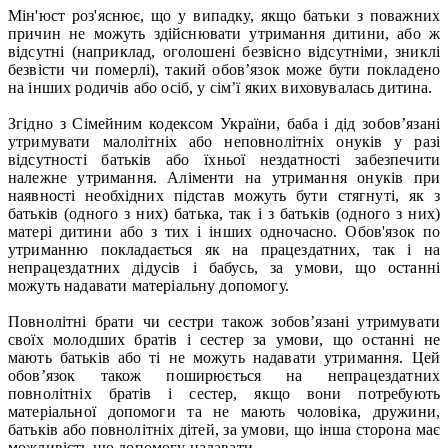
Мін'юст роз'яснює, що у випадку, якщо батьки з поважних
причин не можуть здійснювати утримання дитини, або ж
відсутні (наприклад, оголошені безвісно відсутніми, зниклі
безвісти чи померлі), такий обов’язок може бути покладено
на інших родичів або осіб, у сім’ї яких виховувалась дитина.
Згідно з Сімейним кодексом України, баба і дід зобов’язані
утримувати малолітніх або неповнолітніх онуків у разі
відсутності батьків або їхньої нездатності забезпечити
належне утримання. Аліменти на утримання онуків при
наявності необхідних підстав можуть бути стягнуті, як з
батьків (одного з них) батька, так і з батьків (одного з них)
матері дитини або з тих і інших одночасно. Обов'язок по
утриманню покладається як на працездатних, так і на
непрацездатних дідусів і бабусь, за умови, що останні
можуть надавати матеріальну допомогу.
Повнолітні брати чи сестри також зобов’язані утримувати
своїх молодших братів і сестер за умови, що останні не
мають батьків або ті не можуть надавати утримання. Цей
обов’язок також поширюється на непрацездатних
повнолітніх братів і сестер, якщо вони потребують
матеріальної допомоги та не мають чоловіка, дружини,
батьків або повнолітніх дітей, за умови, що інша сторона має
можливість цю допомогу надавати.