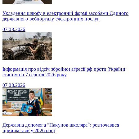
Укладення шлюбу в електронній формі засобами Єдиного
державного вебпорталу електронних послуг
07.08.2026
Інформація про відсіч збройної агресії рф проти України
станом на 7 серпня 2026 року
07.08.2026
Державна допомога “Пакунок школяра”: розпочаввся
прийом заяв у 2026 році