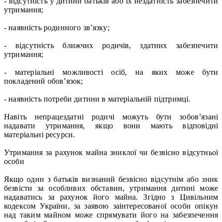
- відсутність у дитини батьків або їх нездатність забезпечити
утримання;
- наявність родинного зв’язку;
- відсутність ближчих родичів, здатних забезпечити
утримання;
- матеріальні можливості осіб, на яких може бути
покладений обов’язок;
- наявність потреби дитини в матеріальній підтримці.
Навіть непрацездатні родичі можуть бути зобов’язані
надавати утримання, якщо вони мають відповідні
матеріальні ресурси.
Утримання за рахунок майна зниклої чи безвісно відсутньої
особи
Якщо один з батьків визнаний безвісно відсутнім або зник
безвісти за особливих обставин, утримання дитині може
надаватись за рахунок його майна. Згідно з Цивільним
кодексом України, за заявою заінтересованої особи опікун
над таким майном може спрямувати його на забезпечення