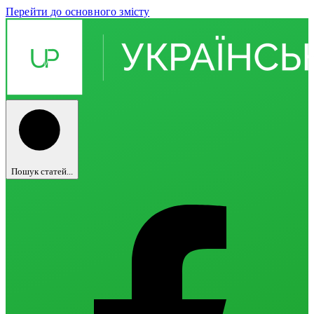
Перейти до основного змісту
Пошук статей...