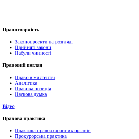
Правотворчість
Законопроекти на розгляді
Прийняті закони
Набули чинності
Правовий погляд
Право в мистецтві
Аналітика
Правова позиція
Наукова думка
Відео
Правова практика
Практика правоохоронних органів
Прокурорська практика