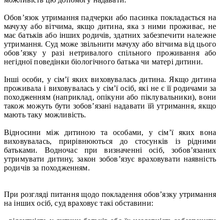
Обов’язок утримання падчерки або пасинка покладається на
мачуху або вітчима, якщо дитина, яка з ними проживає, не
має батьків або інших родичів, здатних забезпечити належне
утримання. Суд може звільнити мачуху або вітчима від цього
обов’язку у разі нетривалого спільного проживання або
негідної поведінки біологічного батька чи матері дитини.
Інші особи, у сім’ї яких виховувалась дитина. Якщо дитина
проживала і виховувалась у сім’ї осіб, які не є її родичами за
походженням (наприклад, опікуни або піклувальники), вони
також можуть бути зобов’язані надавати їй утримання, якщо
мають таку можливість.
Відносини між дитиною та особами, у сім’ї яких вона
виховувалась, прирівнюються до стосунків із рідними
батьками. Водночас при визначенні осіб, зобов’язаних
утримувати дитину, закон зобов’язує враховувати наявність
родичів за походженням.
При розгляді питання щодо покладення обов’язку утримання
на інших осіб, суд враховує такі обставини: