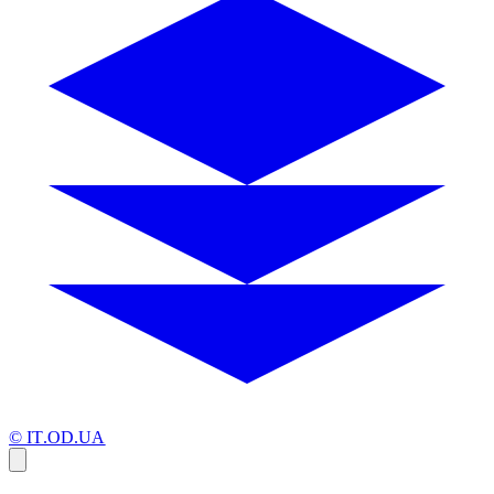
© IT.OD.UA