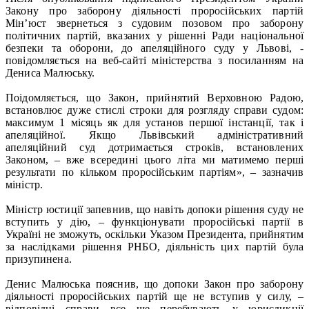
Закону про заборону діяльності проросійських партій
Мін’юст звернеться з судовим позовом про заборону
політичних партій, вказаних у рішенні Ради національної
безпеки та оборони, до апеляційного суду у Львові, -
повідомляється на веб-сайті міністерства з посиланням на
Дениса Малюську.
Поідомляється, що Закон, прийнятий Верховною Радою,
встановлює дуже стислі строки для розгляду справи судом:
максимум 1 місяць як для установ першої інстанції, так і
апеляційної. Якщо Львівський адміністративний
апеляційний суд дотримається строків, встановлених
Законом, – вже всередині цього літа ми матимемо перші
результати по кільком проросійським партіям», – зазначив
міністр.
Міністр юстиції запевнив, що навіть допоки рішення суду не
вступить у дію, – функціонувати проросійські партії в
Україні не зможуть, оскільки Указом Президента, прийнятим
за наслідками рішення РНБО, діяльність цих партій була
призупинена.
Денис Малюська пояснив, що допоки Закон про заборону
діяльності проросійських партій ще не вступив у силу, –
відповідні справи все ще перебувають у юрисдикції