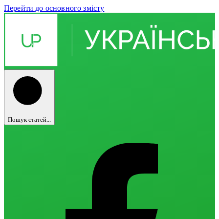
Перейти до основного змісту
Пошук статей...