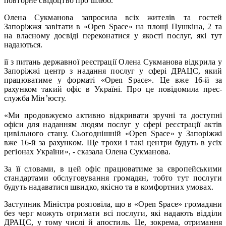
повторне свідоцтво про шлюб.
Олена Сукманова запросила всіх жителів та гостей
Запоріжжя завітати в «Open Space» на площі Пушкіна, 2 та
на власному досвіді переконатися у якості послуг, які тут
надаються.
ії з питань державної реєстрації Олена Сукманова відкрила у
Запоріжжі центр з надання послуг у сфері ДРАЦС, який
працюватиме у форматі «Open Space». Це вже 16-й за
рахунком такий офіс в Україні. Про це повідомила прес-
служба Мін’юсту.
«Ми продовжуємо активно відкривати зручні та доступні
офіси для наданням людям послуг у сфері реєстрації актів
цивільного стану. Сьогоднішній «Open Space» у Запоріжжі
вже 16-й за рахунком. Ще трохи і такі центри будуть в усіх
регіонах України», - сказала Олена Сукманова.
За її словами, в цей офіс працюватиме за європейськими
стандартами обслуговування громадян, тобто тут послуги
будуть надаватися швидко, якісно та в комфортних умовах.
Заступник Міністра розповіла, що в «Open Space» громадяни
без черг можуть отримати всі послуги, які надають відділи
ДРАЦС, у тому числі й апостиль. Це, зокрема, отримання