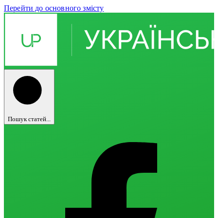
Перейти до основного змісту
Пошук статей...