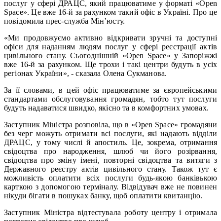
послуг у сфері ДРАЦС, який працюватиме у форматі «Open
Space». Це вже 16-й за рахунком такий офіс в Україні. Про це
повідомила прес-служба Мін’юсту.
«Ми продовжуємо активно відкривати зручні та доступні
офіси для наданням людям послуг у сфері реєстрації актів
цивільного стану. Сьогоднішній «Open Space» у Запоріжжі
вже 16-й за рахунком. Ще трохи і такі центри будуть в усіх
регіонах України», - сказала Олена Сукманова.
За її словами, в цей офіс працюватиме за європейськими
стандартами обслуговування громадян, тобто тут послуги
будуть надаватися швидко, якісно та в комфортних умовах.
Заступник Міністра розповіла, що в «Open Space» громадяни
без черг можуть отримати всі послуги, які надають відділи
ДРАЦС, у тому числі й апостиль. Це, зокрема, отримання
свідоцтва про народження, шлюб чи його розірвання,
свідоцтва про зміну імені, повторні свідоцтва та витяги з
Державного реєстру актів цивільного стану. Також тут є
можливість оплатити всіх послуги будь-якою банківькою
карткою з допомогою терміналу. Відвідувач вже не повинен
нікуди бігати в пошуках банку, щоб оплатити квитанцію.
Заступник Міністра відтестувала роботу центру і отримала