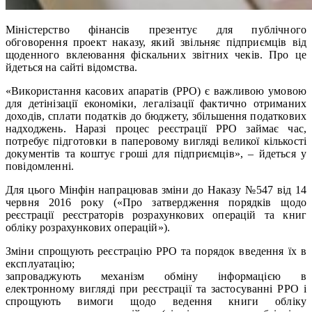
Міністерство фінансів презентує для публічного
обговорення проект наказу, який звільняє підприємців від
щоденного вклеювання фіскальних звітних чеків. Про це
йдеться на сайті відомства.
«Використання касових апаратів (РРО) є важливою умовою
для детінізації економіки, легалізації фактично отриманих
доходів, сплати податків до бюджету, збільшення податкових
надходжень. Наразі процес реєстрації РРО займає час,
потребує підготовки в паперовому вигляді великої кількості
документів та коштує гроші для підприємців», – йдеться у
повідомленні.
Для цього Мінфін напрацював зміни до Наказу №547 від 14
червня 2016 року («Про затвердження порядків щодо
реєстрації реєстраторів розрахункових операцій та книг
обліку розрахункових операцій»).
Зміни спрощують реєстрацію РРО та порядок введення їх в
експлуатацію;
запроваджують механізм обміну інформацією в
електронному вигляді при реєстрації та застосуванні РРО і
спрощують вимоги щодо ведення книги обліку