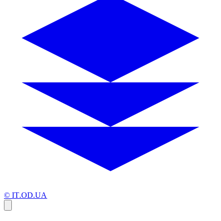
© IT.OD.UA