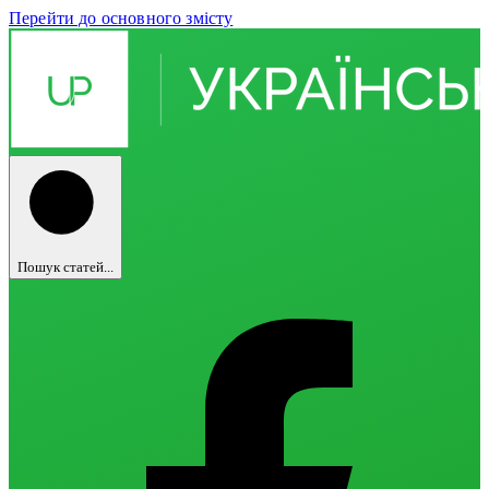
Перейти до основного змісту
Пошук статей...