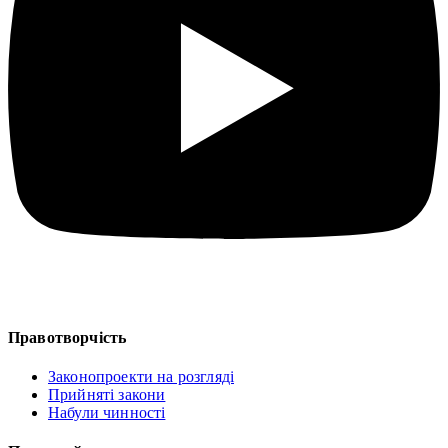
Правотворчість
Законопроекти на розгляді
Прийняті закони
Набули чинності