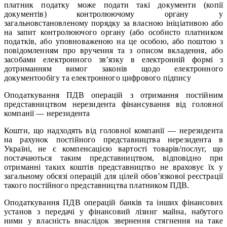
платник податку може подати такі документи (копії
документів) контролюючому органу у
загальновстановленому порядку за власною ініціативою або
на запит контролюючого органу (або особисто платником
податків, або уповноваженою на це особою, або поштою з
повідомленням про вручення та з описом вкладення, або
засобами електронного зв’язку в електронній формі з
дотриманням вимог законів щодо електронного
документообігу та електронного цифрового підпису
Оподаткування ПДВ операцій з отримання постійним
представництвом нерезидента фінансування від головної
компанії — нерезидента
Кошти, що надходять від головної компанії — нерезидента
на рахунок постійного представництва нерезидента в
Україні, не є компенсацією вартості товарів/послуг, що
постачаються таким представництвом, відповідно при
отриманні таких коштів представництво не враховує їх у
загальному обсязі операцій для цілей обов’язкової реєстрації
такого постійного представництва платником ПДВ.
Оподаткування ПДВ операцій банків та інших фінансових
установ з передачі у фінансовий лізинг майна, набутого
ними у власність внаслідок звернення стягнення на таке