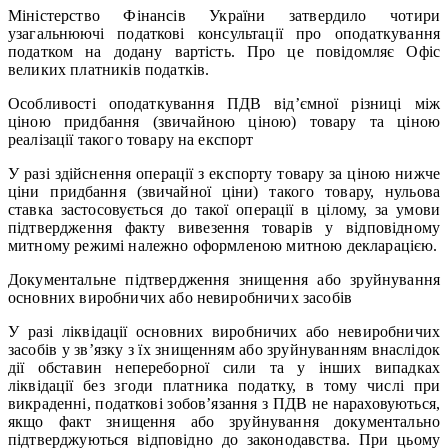
Міністерство Фінансів України затвердило чотири
узагальнюючі податкові консультації про оподаткування
податком на додану вартість. Про це повідомляє Офіс
великих платників податків.
Особливості оподаткування ПДВ від’ємної різниці між
ціною придбання (звичайною ціною) товару та ціною
реалізації такого товару на експорт
У разі здійснення операції з експорту товару за ціною нижче
ціни придбання (звичайної ціни) такого товару, нульова
ставка застосовується до такої операції в цілому, за умови
підтвердження факту вивезення товарів у відповідному
митному режимі належно оформленою митною декларацією.
Документальне підтвердження знищення або зруйнування
основних виробничих або невиробничих засобів
У разі ліквідації основних виробничих або невиробничих
засобів у зв’язку з їх знищенням або зруйнуванням внаслідок
дії обставин непереборної сили та у інших випадках
ліквідації без згоди платника податку, в тому числі при
викраденні, податкові зобов’язання з ПДВ не нараховуються,
якщо факт знищення або зруйнування документально
підтверджуються відповідно до законодавства. При цьому