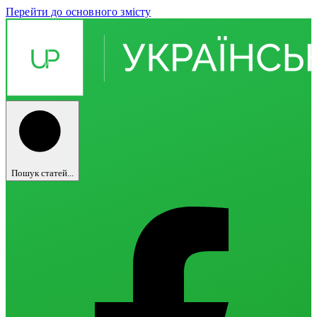
Перейти до основного змісту
Пошук статей...