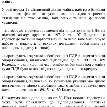
майно
У разі передачі у фінансовий лізинг майна, набутого банками
або іншими фінансовими установами внаслідок звернення
стягнення на таке майно, такі банки та інші фінансові
установи:
- застосовують режим звільнення від оподаткування ПДВ на
підставі абзацу другого п. 197.12 ст. 197 Податкового
кодексу до частини вартості майна, за якою таке майно було
набуте у власність у рахунок погашення зобов’язань за
договором кредиту (позики);
- нараховують податкові зобов’язання з ПДВ виходячи з бази
оподаткування, визначеної відповідно до п. 189.1 ст. 189
Кодексу, у разі якщо під час придбання банком такого майна
суми ПДВ були включені до складу податкового кредиту;
- нараховують податкові зобов’язання з ПДВ виходячи з бази
оподаткування, визначеної як позитивна різниця між ціною
постачання та ціною придбання такого майна з урахуванням
вимог, визначених п. 189.15 ст. 189 Кодексу.
Нагадуємо, що відповідно до ст. 53 Податкового кодексу не
може бути притягнуто до відповідальності платника
податків, який діяв відповідно до податкової консультації