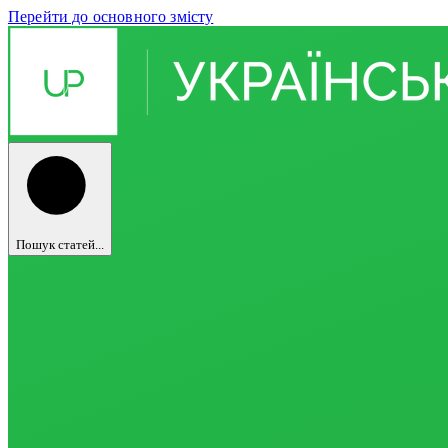
Перейти до основного змісту
Пошук статей...