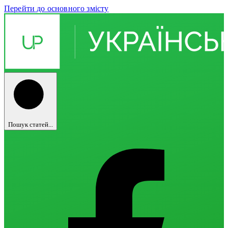
Перейти до основного змісту
Пошук статей...