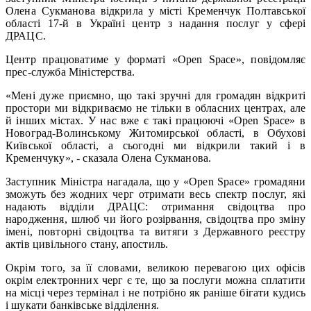
Олена Сукманова відкрила у місті Кременчук Полтавської
області 17-й в Україні центр з надання послуг у сфері
ДРАЦС.
Центр працюватиме у форматі «Open Space», повідомляє
прес-служба Міністерства.
«Мені дуже приємно, що такі зручні для громадян відкриті
простори ми відкриваємо не тільки в обласних центрах, але
й інших містах. У нас вже є такі працюючі «Open Space» в
Новоград-Волинському Житомирської області, в Обухові
Київської області, а сьогодні ми відкрили такий і в
Кременчуку», - сказала Олена Сукманова.
Заступник Міністра нагадала, що у «Open Space» громадяни
зможуть без жодних черг отримати весь спектр послуг, які
надають відділи ДРАЦС: отримання свідоцтва про
народження, шлюб чи його розірвання, свідоцтва про зміну
імені, повторні свідоцтва та витяги з Державного реєстру
актів цивільного стану, апостиль.
Окрім того, за її словами, великою перевагою цих офісів
окрім електронних черг є те, що за послуги можна сплатити
на місці через термінал і не потрібно як раніше бігати кудись
і шукати банківське відділення.