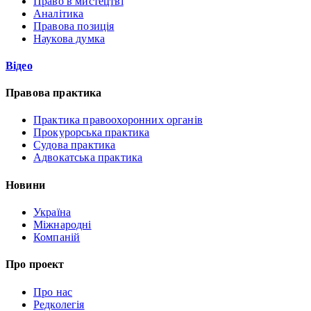
Право в мистецтві
Аналітика
Правова позиція
Наукова думка
Відео
Правова практика
Практика правоохоронних органів
Прокурорська практика
Судова практика
Адвокатська практика
Новини
Україна
Міжнародні
Компаній
Про проект
Про нас
Редколегія