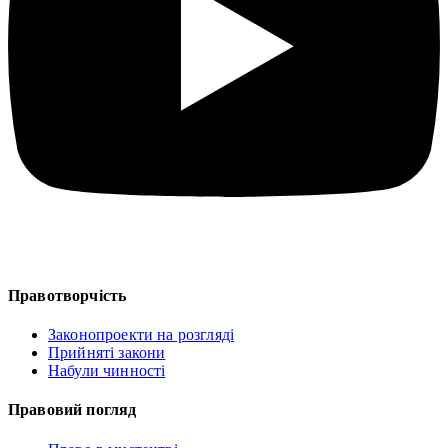
Правотворчість
Законопроекти на розгляді
Прийняті закони
Набули чинності
Правовий погляд