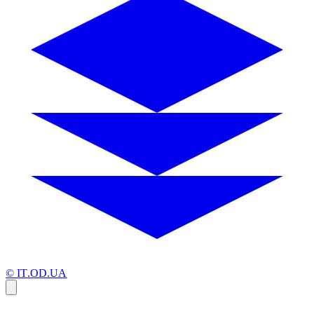
© IT.OD.UA