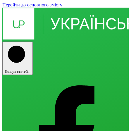
Перейти до основного змісту
Пошук статей...