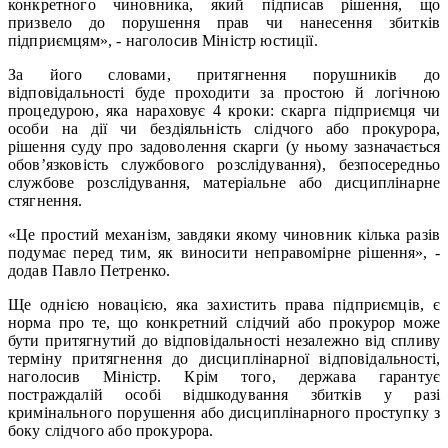
конкретного чиновника, який підписав рішення, що
призвело до порушення прав чи нанесення збитків
підприємцям», - наголосив Міністр юстиції.
За його словами, притягнення порушників до
відповідальності буде проходити за простою й логічною
процедурою, яка нараховує 4 кроки: скарга підприємця чи
особи на дії чи бездіяльність слідчого або прокурора,
рішення суду про задоволення скарги (у ньому зазначається
обов’язковість службового розслідування), безпосередньо
службове розслідування, матеріальне або дисциплінарне
стягнення.
«Це простий механізм, завдяки якому чиновник кілька разів
подумає перед тим, як виносити неправомірне рішення», -
додав Павло Петренко.
Ще однією новацією, яка захистить права підприємців, є
норма про те, що конкретний слідчий або прокурор може
бути притягнутий до відповідальності незалежно від спливу
терміну притягнення до дисциплінарної відповідальності,
наголосив Міністр. Крім того, держава гарантує
постраждалій особі відшкодування збитків у разі
кримінального порушення або дисциплінарного проступку з
боку слідчого або прокурора.