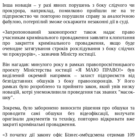
Інша новація – у разі явних порушень з боку слідчого чи
прокурора, наприклад, помилково прийшли не на те
підприємство чи повторно порушили справу за аналогічною
фабулою, потерпілий зможе оскаржити незаконні дії в суді.
«Запропонований законопроект також надає право
учасникам кримінального провадження заявляти клопотання
про закриття кримінального провадження, якщо буде
очевидне затягування строків розслідування з боку слідчих
чи прокурорів», - зазначив Міністр юстиції.
Він нагадав: минулого року в рамках правопросвітницького
проекту Міністерства юстиції «Я МАЮ ПРАВО!» був
виділений окремий напрямок – захист підприємств від
безпідставних обшуків з боку правоохоронців. У його
рамках було розроблено та прийнято закон, який увів низку
новацій, котрі унеможливили проведення так званих "масок-
шоу".
Зокрема, було заборонено виносити рішення про обшуки та
проводити самі обшуки без відеофіксації, вилучати
оригінали документів та техніку, повторно відкривати вже
закриті кримінальні провадження.
«З початку дії закону офіс Бізнес-омбудсмена отримав 109