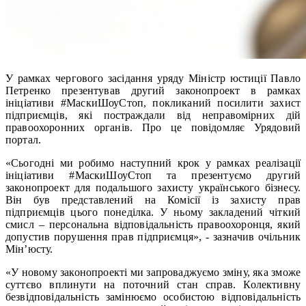
У рамках чергового засідання уряду Міністр юстиції Павло
Петренко презентував другий законопроект в рамках
ініціативи #МаскиШоуСтоп, покликаний посилити захист
підприємців, які постраждали від неправомірних дій
правоохоронних органів. Про це повідомляє Урядовий
портал.
«Сьогодні ми робимо наступний крок у рамках реалізації
ініціативи #МаскиШоуСтоп та презентуємо другий
законопроект для подальшого захисту українського бізнесу.
Він був представлений на Комісії із захисту прав
підприємців цього понеділка. У ньому закладений чіткий
смисл – персональна відповідальність правоохоронця, який
допустив порушення прав підприємця», - зазначив очільник
Мін’юсту.
«У новому законопроекті ми запроваджуємо зміну, яка зможе
суттєво вплинути на поточний стан справ. Колективну
безвідповідальність замінюємо особистою відповідальність