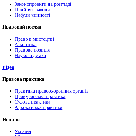
Законопроекти на розгляді
Прийняті закони
Набули чинності
Правовий погляд
Право в мистецтві
Аналітика
Правова позиція
Наукова думка
Відео
Правова практика
Практика правоохоронних органів
Прокурорська практика
Судова практика
Адвокатська практика
Новини
Україна