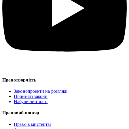
Правотворчість
Законопроекти на розгляді
Прийняті закони
Набули чинності
Правовий погляд
Право в мистецтві