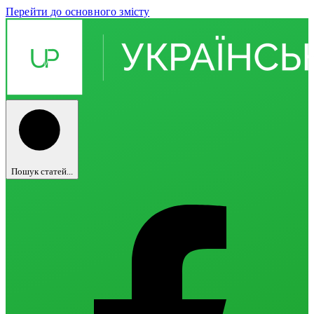
Перейти до основного змісту
Пошук статей...