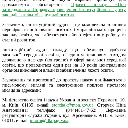
громадського обговорення
Проект наказу «Про
затвердження Порядку проведення інституційного аудиту
закладів загальної середньої освіти»
.
Зазначимо, інституційний аудит – це комплексна зовнішня
перевірка та оцінювання освітніх і управлінських процесів
закладу освіти, які забезпечують його ефективну роботу та
сталий розвиток.
Інституційний аудит закладу, що забезпечує здобуття
загальної середньої освіти, є єдиним плановим заходом
державного нагляду (контролю) у сфері загальної середньої
освіти, що проводиться один раз на 10 років центральним
органом виконавчої влади із забезпечення якості освіти.
Зауваження та пропозиції до проекту наказу приймаються в
письмовому вигляді та електронною поштою протягом
місяця за адресами:
Міністерство освіти і науки України, проспект Перемоги, 10,
м. Київ, 01135; e-mail:
storchak@mon.gov.ua
, Сторчак Ніна
Анатоліївна; тел./факс: (044)481-47-62; Державна
регуляторна служба України, вул. Арсенальна, 9/11, м. Київ,
01011; е-mail:
inform@dkrp.gov.ua
.