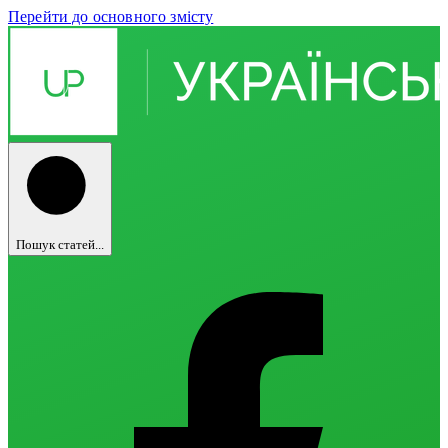
Перейти до основного змісту
Пошук статей...