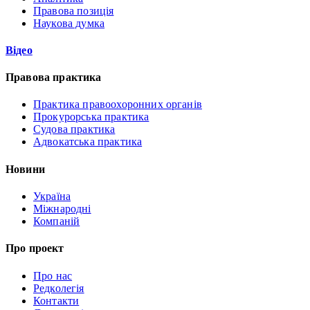
Правова позиція
Наукова думка
Відео
Правова практика
Практика правоохоронних органів
Прокурорська практика
Судова практика
Адвокатська практика
Новини
Україна
Міжнародні
Компаній
Про проект
Про нас
Редколегія
Контакти