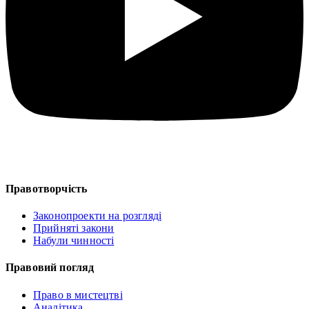
Правотворчість
Законопроекти на розгляді
Прийняті закони
Набули чинності
Правовий погляд
Право в мистецтві
Аналітика