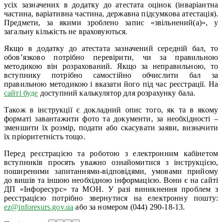
усіх зазначених в додатку до атестата оцінок (інваріантна
частина, варіативна частина, державна підсумкова атестація).
Предмети, за якими зроблено запис «звільнений(а)», у
загальну кількість не враховуються.
Якщо в додатку до атестата зазначений середній бал, то
обов’язково потрібно перевірити, чи за правильною
методикою він розрахований. Якщо за неправильною, то
вступнику потрібно самостійно обчислити бал за
правильною методикою і вказати його під час реєстрації. На
сайті буде
доступний калькулятор для розрахунку бала.
Також в інструкції є докладний опис того, як та в якому
форматі завантажити фото та документи, за необхідності –
зменшити їх розмір, подати або скасувати заяви, визначити
їх пріоритетність тощо.
Перед реєстрацією та роботою з електронним кабінетом
вступників просять уважно ознайомитися з інструкцією,
поширеними запитаннями-відповідями, умовами прийому
до вишів та іншою необхідною інформацією. Вони є на сайті
ДП «Інфоресурс» та МОН. У разі виникнення проблем з
реєстрацією потрібно звернутися на електронну пошту:
ez@inforesurs.gov.ua
або за номером (044) 290-18-13.