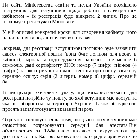
На сайті Міністерства освіти та науки України розміщено
інструкцію для вступників щодо роботи з електронним
кабінетом – їх реєстрація буде відкрита 2 липня. Про це
інформує прес-служба Міносвіти.
У ній описані конкретні кроки для створення кабінету, його
наповнення та подання електронних заяв.
Зокрема, для реєстрації вступникові потрібно буде зазначити
адресу електронної пошти (вона буде логіном для входу в
кабінет), пароль та підтвердження паролю – не менше 6
символів, дані сертифікату ЗНО: номер (7 цифр), пін-код (4
цифри) та рік отримання і дані атестата про повну загальну
середню освіту: серія (2 літери), номер (8 цифр), середній
бал.
В інструкції звертають увагу, що використовувати для
реєстрації потрібно ту пошту, до якої вступник має доступ та
яка не заборонена на території України. Також абітурієнтів
просять запам’ятовувати вказаний пароль.
Окремо наголошується на тому, що цього року вступник має
самостійно розраховувати середній бал атестата.Він
обчислюється за 12-бальною шкалою з округленням до
десятих частин. Бал розраховується як середнє арифметичне