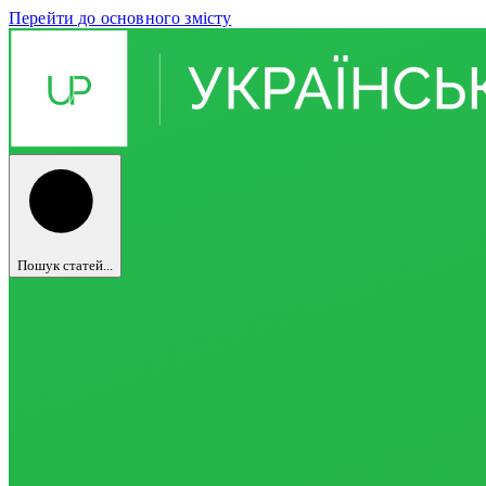
Перейти до основного змісту
Пошук статей...