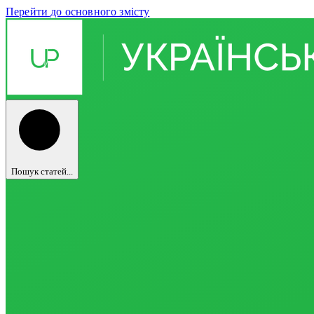
Перейти до основного змісту
Пошук статей...