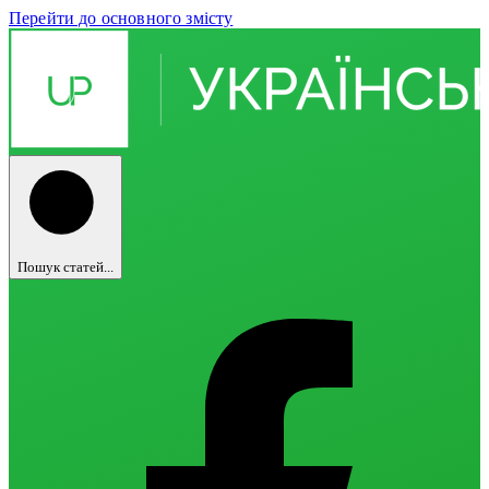
Перейти до основного змісту
Пошук статей...