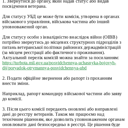
1. Звернутися до органу, який надав статус або видав
посвідчення ветерана.
Для статусу УБД це може бути комісія, утворена в органах
військового управління, військова частина або інший
уповноважений орган.
Для статусу особи з інвалідністю внаслідок війни (ОІВВ)
потрібно звернутись до місцевих структурних підрозділів з
питань ветеранської політики районних держадміністрацій
(за місцем реєстрації або фактичного проживання).
Актуальний перелік комісій можна знайти за посиланням:
https://turbota.mil.gov.ua/posvidchennya-uchasnyka-bojovyh-
dij/poryadok-otrymannya-posvidchennya-ubd
2. Подати офіційне звернення або рапорт із проханням
внести зміни.
Наприклад, рапорт командиру військової частини або заяву
до комісії.
3. Після цього комісії передають оновлені або виправлені
дані до реєстру ветеранів. Також ми працюємо над
технічним рішенням, яке дозволить уповноваженим органам
оновлювати дані безпосередньо в реєстрі. Це рішення буде