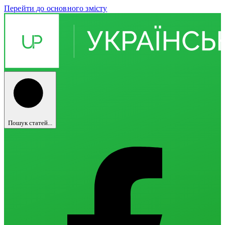
Перейти до основного змісту
Пошук статей...