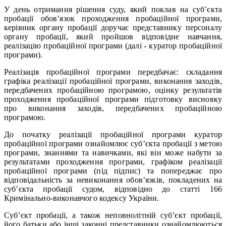
У день отримання рішення суду, який поклав на суб’єкта
пробації обов’язок проходження пробаційної програми,
керівник органу пробації доручає представнику персоналу
органу пробації, який пройшов відповідне навчання,
реалізацію пробаційної програми (далі - куратор пробаційної
програми).
Реалізація пробаційної програми передбачає: складання
графіка реалізації пробаційної програми, виконання заходів,
передбачених пробаційною програмою, оцінку результатів
проходження пробаційної програми підготовку висновку
про виконання заходів, передбачених пробаційною
програмою.
До початку реалізації пробаційної програми куратор
пробаційної програми ознайомлює суб’єкта пробації з метою
програми, знаннями та навичками, які він може набути за
результатами проходження програми, графіком реалізації
пробаційної програми (під підпис) та попереджає про
відповідальність за невиконання обов’язків, покладених на
суб’єкта пробації судом, відповідно до статті 166
Кримінально-виконавчого кодексу України.
Суб’єкт пробації, а також неповнолітній суб’єкт пробації,
його батьки або інші законні представники ознайомлюються