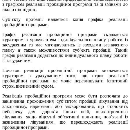
з графіком реалізації пробаційної програми та зі змінами до
нього під підпис.
Суб’єкту пробації надається копія графіка реалізації
пробаційної програми.
Графік реалізації пробаційної програми складається
куратором з урахуванням індивідуального плану роботи із
засудженим та має узгоджуватись із заходами зазначеного
плану а також можливостями суб’єкта пробації. Такий
графік реалізації додається до індивідуального плану роботи
із засудженим.
Початок реалізації пробаційної програми визначається
куратором з урахуванням того, що строк реалізації
пробаційної програми не може перевищувати іспитовий
строк, визначений судом.
Реалізація пробаційної програми може бути розпочата до
закінчення проходження суб’єктом пробації лікування від
алкоголізму, наркоманії або захворювання, що становить
небезпеку для здоров’я інших осіб, психіатричного
лікування, якщо відсутні об’єктивні причини, пов’язані із
зазначеним лікуванням, що перешкоджають реалізації
пробаційної програми.