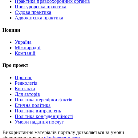
Практика правоохоронних органів
Прокурорська практика
Судова практика
Адвокатська практика
Новини
Україна
Міжнародні
Компаній
Про проект
Про нас
Редколегія
Контакти
Для авторів
Політика перевірки фактів
Етична політика
Політика виправлень
Політика конфіденційності
Умови надання послуг
Використання матеріалів порталу дозволяється за умови
гіперпосилання на
ukrainepravo.com
.