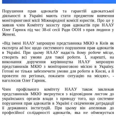
Порушення прав адвокатів та гарантій адвокатської
діяльності в Україні мають стати предметом вивчення
моніторингової місії Міжнародної комісії юристів. Про це у
заявив член Комітету захисту прав адвокатів при НААУ
Олег Гарник під час 38-ої сесії Ради ООН з прав людини у
Женеві.
«Від імені НААУ запрошую представника МКЮ в Київ як
експерта ad hoc щодо системного порушення прав адвокатів
в Україні. При цьому НААУ надасть йому робоче місце,
створить всі умови для такої роботи. І, нарешті, на
виконання доручення керівництва НААУ запрошую
представників МКЮ з моніторинговою місією в Україну.
Готові не тільки забезпечити умови для роботи в Києві, а й
провезти по регіонах, показати ситуацію на місцях», -
наголосив Олег Гарник.
Член профільного комітету НААУ також закликав
представників МКЮ звернутися з відповідним листом до
українських органів влади з приводу того, що системне
порушення прав адвокатів в Україні є свідченням деградації
її державних інституцій. При цьому він апелював до
професійної солідарності адвокатів, яка не обмежується