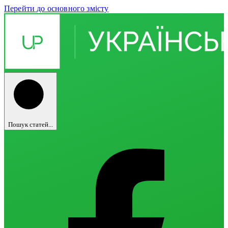
Перейти до основного змісту
Пошук статей...