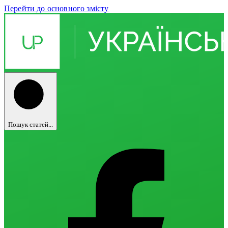
Перейти до основного змісту
Пошук статей...