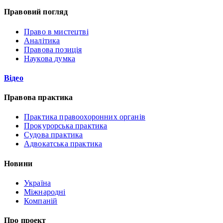
Правовий погляд
Право в мистецтві
Аналітика
Правова позиція
Наукова думка
Відео
Правова практика
Практика правоохоронних органів
Прокурорська практика
Судова практика
Адвокатська практика
Новини
Україна
Міжнародні
Компаній
Про проект