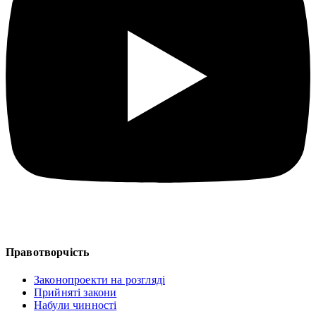
Правотворчість
Законопроекти на розгляді
Прийняті закони
Набули чинності