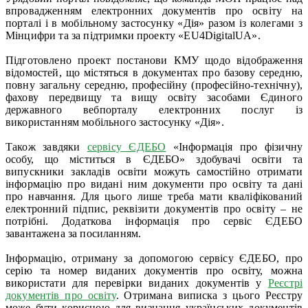
впровадженням електронних документів про освіту на
порталі і в мобільному застосунку «Дія» разом із колегами з
Мінцифри та за підтримки проекту «EU4DigitalUA».
Підготовлено проект постанови КМУ щодо відображення
відомостей, що містяться в документах про базову середню,
повну загальну середню, професійну (професійно-технічну),
фахову передвищу та вищу освіту засобами Єдиного
державного вебпорталу електронних послуг із
використанням мобільного застосунку «Дія».
Також завдяки
сервісу ЄДЕБО
«Інформація про фізичну
особу, що міститься в ЄДЕБО» здобувачі освіти та
випускники закладів освіти можуть самостійно отримати
інформацію про видані ним документи про освіту та дані
про навчання. Для цього лише треба мати кваліфікований
електронний підпис, реквізити документів про освіту – не
потрібні. Додаткова інформація про сервіс ЄДЕБО
завантажена за посиланням.
Інформацію, отриману за допомогою сервісу ЄДЕБО, про
серію та номер виданих документів про освіту, можна
використати для перевірки виданих документів у
Реєстрі
документів про освіту
. Отримана виписка з цього Реєстру
може бути корисною для визнання українських документів