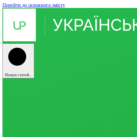
Перейти до основного змісту
Пошук статей...