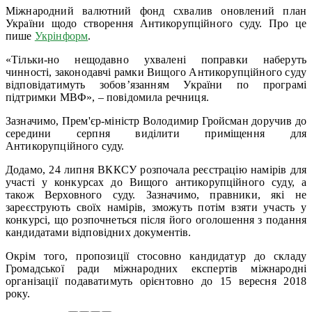
Міжнародний валютний фонд схвалив оновлений план
України щодо створення Антикорупційного суду. Про це
пише
Укрінформ
.
«Тільки-но нещодавно ухвалені поправки наберуть
чинності, законодавчі рамки Вищого Антикорупційного суду
відповідатимуть зобов’язанням України по програмі
підтримки МВФ», – повідомила речниця.
Зазначимо, Прем'єр-міністр Володимир Гройсман доручив до
середини серпня виділити приміщення для
Антикорупційного суду.
Додамо, 24 липня ВККСУ розпочала реєстрацію намірів для
участі у конкурсах до Вищого антикорупційного суду, а
також Верховного суду. Зазначимо, правники, які не
зареєструють своїх намірів, зможуть потім взяти участь у
конкурсі, що розпочнеться після його оголошення з подання
кандидатами відповідних документів.
Окрім того, пропозиції стосовно кандидатур до складу
Громадської ради міжнародних експертів міжнародні
організації подаватимуть орієнтовно до 15 вересня 2018
року.