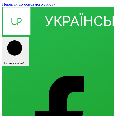
Перейти до основного змісту
Пошук статей...