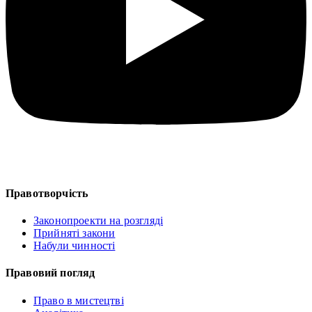
Правотворчість
Законопроекти на розгляді
Прийняті закони
Набули чинності
Правовий погляд
Право в мистецтві