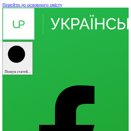
Перейти до основного змісту
Пошук статей...