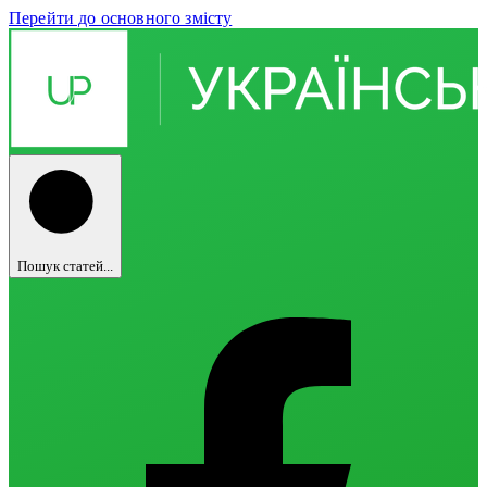
Перейти до основного змісту
Пошук статей...