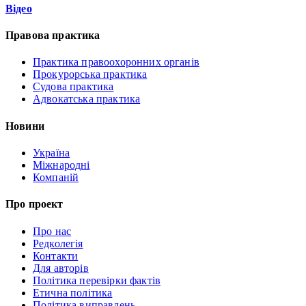
Відео
Правова практика
Практика правоохоронних органів
Прокурорська практика
Судова практика
Адвокатська практика
Новини
Україна
Міжнародні
Компаній
Про проект
Про нас
Редколегія
Контакти
Для авторів
Політика перевірки фактів
Етична політика
Політика виправлень