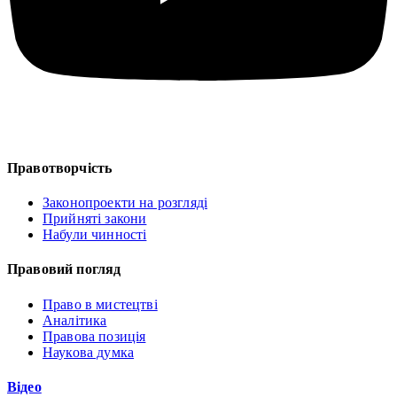
Правотворчість
Законопроекти на розгляді
Прийняті закони
Набули чинності
Правовий погляд
Право в мистецтві
Аналітика
Правова позиція
Наукова думка
Відео