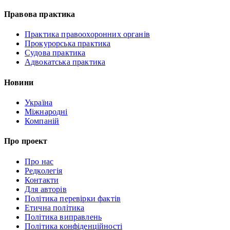
Правова практика
Практика правоохоронних органів
Прокурорська практика
Судова практика
Адвокатська практика
Новини
Україна
Міжнародні
Компаній
Про проект
Про нас
Редколегія
Контакти
Для авторів
Політика перевірки фактів
Етична політика
Політика виправлень
Політика конфіденційності