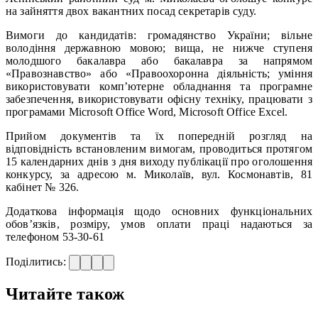
на зайняття двох вакантних посад секретарів суду.
Вимоги до кандидатів: громадянство України; вільне
володіння державною мовою; вища, не нижче ступеня
молодшого бакалавра або бакалавра за напрямом
«Правознавство» або «Правоохоронна діяльність; уміння
використовувати комп’ютерне обладнання та програмне
забезпечення, використовувати офісну техніку, працювати з
програмами Microsoft Office Word, Microsoft Office Excel.
Прийом документів та їх попередній розгляд на
відповідність встановленим вимогам, проводиться протягом
15 календарних днів з дня виходу публікації про оголошення
конкурсу, за адресою м. Миколаїв, вул. Космонавтів, 81
кабінет № 326.
Додаткова інформація щодо основних функціональних
обов’язків, розміру, умов оплати праці надаються за
телефоном 53-30-61
Поділитись:
Читайте також