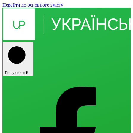
Перейти до основного змісту
Пошук статей...