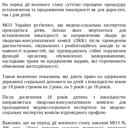
На період дії воєнного стану суттєво спрощено процедуру
встановлення та продовження інвалідності як для дорослих,
так і для дітей.
МОЗ України роз'яснює, що медико-соціальна експертиза
проводиться дітям, батьки яких звертаються для
встановлення інвалідності за направленням лікаря до
лікарсько-консультативної комісії (ЛКК) після проведення
діагностичних, лікувальних і реабілітаційних заходів та за
наявності відомостей, що підтверджують стійке порушення
функцій організму, обумовлених захворюваннями,
наслідками травм чи вродженими вадами, які спричиняють
обмеження життєдіяльності.
Також визначено показання, які дають право на одержання
державної соціальної допомоги на дітей з інвалідністю віком
до 18 років строком на 2 роки, на 5 років і до 18 років.
Після досягнення 18 років дитина з інвалідністю
направляється лікарсько-консультативною комісією для
проходження медико-соціальної експертизи на медико-
соціальну експертну комісію відповідного профілю.
Важливо, що на період дії воєнного стану, наказом МОЗ №
496 про «Деякі питання надання первинної медичної