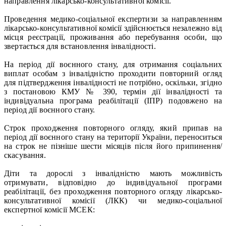
направлення лікарсько-консультативної комісії.
Проведення медико-соціальної експертизи за направленням
лікарсько-консультативної комісії здійснюється незалежно від
місця реєстрації, проживання або перебування особи, що
звертається для встановлення інвалідності.
На період дії воєнного стану, для отримання соціальних
виплат особам з інвалідністю проходити повторний огляд
для підтвердження інвалідності не потрібно, оскільки, згідно
з постановою КМУ № 390, термін дії інвалідності та
індивідуальна програма реабілітації (ІПР) подовжено на
період дії воєнного стану.
Строк проходження повторного огляду, який припав на
період дії воєнного стану на території України, переноситься
на строк не пізніше шести місяців після його припинення/
скасування.
Діти та дорослі з інвалідністю мають можливість
отримувати, відповідно до індивідуальної програми
реабілітації, без проходження повторного огляду лікарсько-
консультативної комісії (ЛКК) чи медико-соціальної
експертної комісії МСЕК: