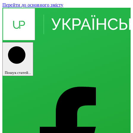
Перейти до основного змісту
Пошук статей...