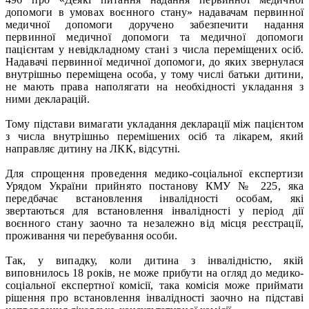
допомоги в умовах воєнного стану» надавачам первинної
медичної допомоги доручено забезпечити надання
первинної медичної допомоги та медичної допомоги
пацієнтам у невідкладному стані з числа переміщених осіб.
Надавачі первинної медичної допомоги, до яких звернулася
внутрішньо переміщена особа, у тому числі батьки дитини,
не мають права наполягати на необхідності укладання з
ними декларацій.
Тому підстави вимагати укладання декларації між пацієнтом
з числа внутрішньо перемішених осіб та лікарем, який
направляє дитину на ЛКК, відсутні.
Для спрощення проведення медико-соціальної експертизи
Урядом України прийнято постанову КМУ № 225, яка
передбачає встановлення інвалідності особам, які
звертаються для встановлення інвалідності у період дії
воєнного стану заочно та незалежно від місця реєстрації,
проживання чи перебування особи.
Так, у випадку, коли дитина з інвалідністю, якій
виповнилось 18 років, не може прибути на огляд до медико-
соціальної експертної комісії, така комісія може приймати
рішення про встановлення інвалідності заочно на підставі