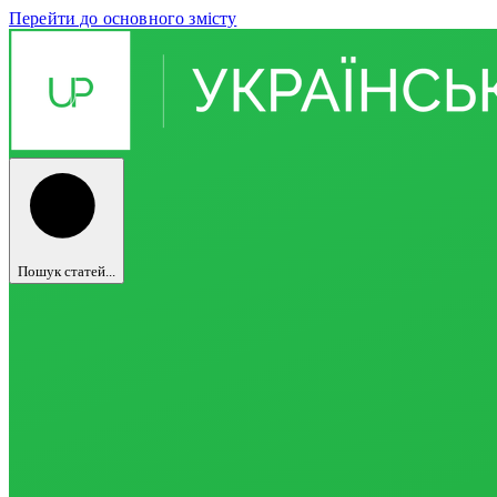
Перейти до основного змісту
Пошук статей...