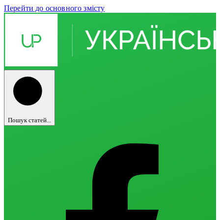
Перейти до основного змісту
Пошук статей...