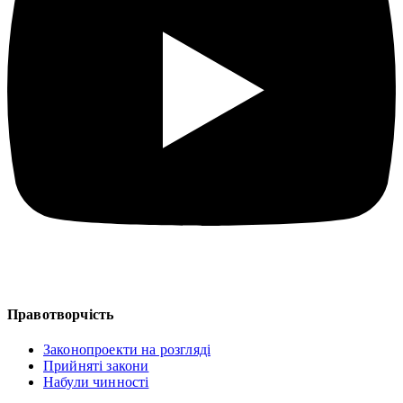
Правотворчість
Законопроекти на розгляді
Прийняті закони
Набули чинності