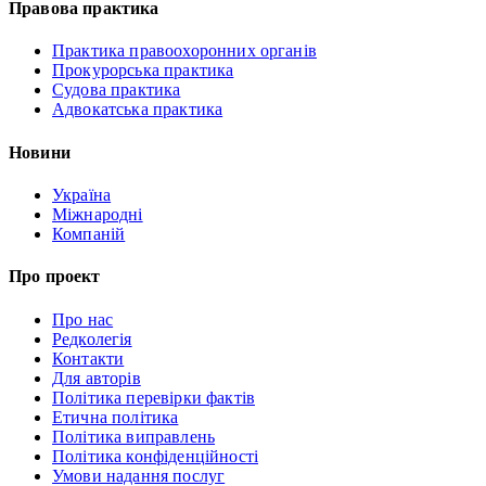
Правова практика
Практика правоохоронних органів
Прокурорська практика
Судова практика
Адвокатська практика
Новини
Україна
Міжнародні
Компаній
Про проект
Про нас
Редколегія
Контакти
Для авторів
Політика перевірки фактів
Етична політика
Політика виправлень
Політика конфіденційності
Умови надання послуг