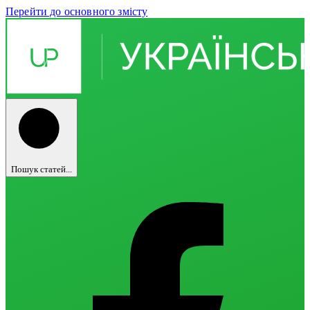
Перейти до основного змісту
Пошук статей...