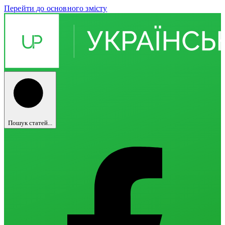
Перейти до основного змісту
Пошук статей...