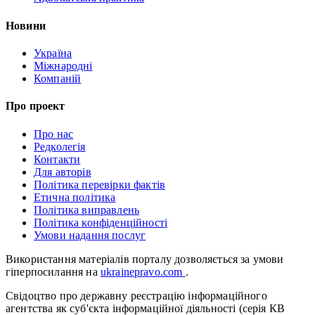
Новини
Україна
Міжнародні
Компаній
Про проект
Про нас
Редколегія
Контакти
Для авторів
Політика перевірки фактів
Етична політика
Політика виправлень
Політика конфіденційності
Умови надання послуг
Використання матеріалів порталу дозволяється за умови
гіперпосилання на
ukrainepravo.com
.
Свідоцтво про державну реєстрацію інформаційного
агентства як суб'єкта інформаційної діяльності (серія КВ