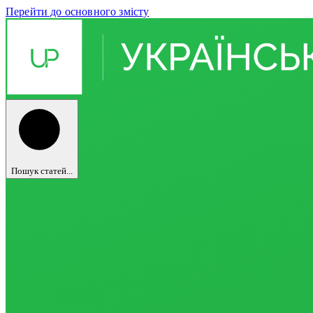
Перейти до основного змісту
Пошук статей...