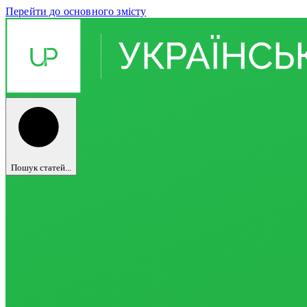
Перейти до основного змісту
Пошук статей...