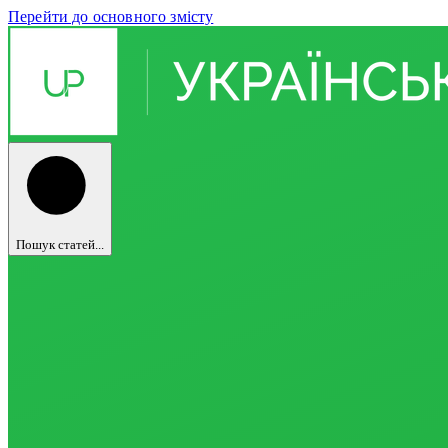
Перейти до основного змісту
Пошук статей...