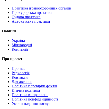
Практика правоохоронних органів
Прокурорська практика
Судова практика
Адвокатська практика
Новини
Україна
Міжнародні
Компаній
Про проект
Про нас
Редколегія
Контакти
Для авторів
Політика перевірки фактів
Етична політика
Політика виправлень
Політика конфіденційності
Умови надання послуг