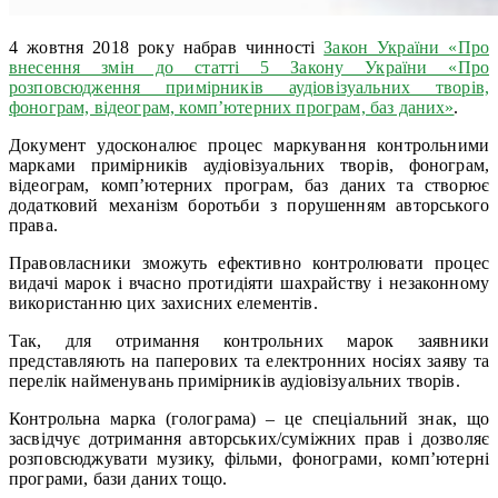
4 жовтня 2018 року набрав чинності
Закон України «Про
внесення змін до статті 5 Закону України «Про
розповсюдження примірників аудіовізуальних творів,
фонограм, відеограм, комп’ютерних програм, баз даних»
.
Документ удосконалює процес маркування контрольними
марками примірників аудіовізуальних творів, фонограм,
відеограм, комп’ютерних програм, баз даних та створює
додатковий механізм боротьби з порушенням авторського
права.
Правовласники зможуть ефективно контролювати процес
видачі марок і вчасно протидіяти шахрайству і незаконному
використанню цих захисних елементів.
Так, для отримання контрольних марок заявники
представляють на паперових та електронних носіях заяву та
перелік найменувань примірників аудіовізуальних творів.
Контрольна марка (голограма) – це спеціальний знак, що
засвідчує дотримання авторських/суміжних прав і дозволяє
розповсюджувати музику, фільми, фонограми, комп’ютерні
програми, бази даних тощо.