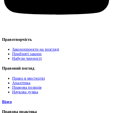
Правотворчість
Законопроекти на розгляді
Прийняті закони
Набули чинності
Правовий погляд
Право в мистецтві
Аналітика
Правова позиція
Наукова думка
Відео
Правова практика