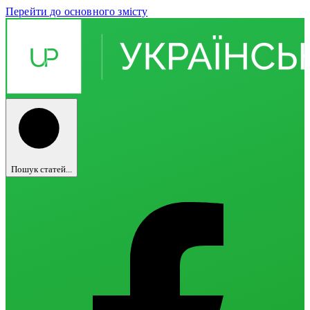
Перейти до основного змісту
Пошук статей...